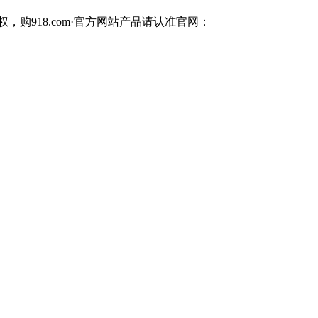
，购918.com·官方网站产品请认准官网：