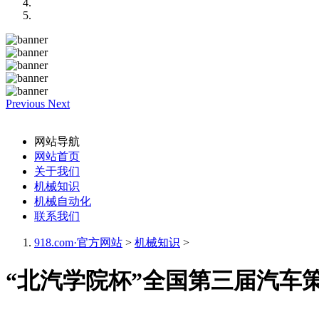
Previous
Next
网站导航
网站首页
关于我们
机械知识
机械自动化
联系我们
918.com·官方网站
>
机械知识
>
“北汽学院杯”全国第三届汽车