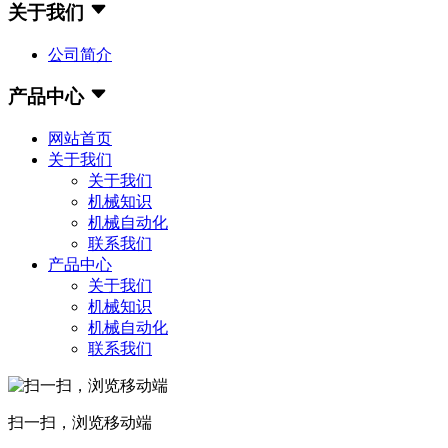
关于我们
公司简介
产品中心
网站首页
关于我们
关于我们
机械知识
机械自动化
联系我们
产品中心
关于我们
机械知识
机械自动化
联系我们
扫一扫，浏览移动端