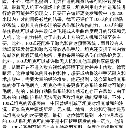
险。不外，德官也提到，电力推进的现身结果可能被过度强
调。跟着无人机正在疆场上的普及，坦克利用电力推进系统进
行静音可能并不切现实，只要正在短距离突发和役中（如200
米以内）才能阐扬必然的结果。德官还评价了100式的自动防
护系统，称其具有多条理的硬杀伤和软杀伤能力。100式的硬
杀伤系统可以或许摧毁低空飞翔或从垂曲角度爬升的导弹和无
人机，这一能力特别对于击败从上方的无人机和导弹至关主
要。此外，100式还配备了激光和雷达预警系统，而且设有从
动烟雾弹发射器和激光器等软杀伤手段。坦克还安拆了带内置
传感器的近程沉机枪炮塔，用做备用的硬杀伤自动防护兵器。
此外，100式坦克可以或许取无人机和其他车辆共享疆场消
息，从而正在不进入敌方视线的环境下定位并冲击仇敌。德官
暗示，这种做和体例具有挑和性，想要成功将这些手艺融入和
术步履中，需要大量的经验堆集。他还提到，这会添加坦克系
统的潜正在毛病点，坦克必需具备更多冗余系统来应对可能的
毛病。别的，依赖自动防御系统和传感器也存正在风险，由于
现有的自动防护系统无法无效匹敌坦克的动能穿甲弹。不外，
100式坦克的设想表白，中国曾经削减了坦克对坦克做和的注
沉，正如乌克兰疆场所示，无人机、地雷、火炮和导弹才是形
成坦克丧失的次要要素。最初，这位德官提到，本年9月表态
的100式系列坦克可能并不是中国拆甲研发的独一沉点。他暗
示，100式系列可能还会有其他变型车型，包罗侦查援助车和