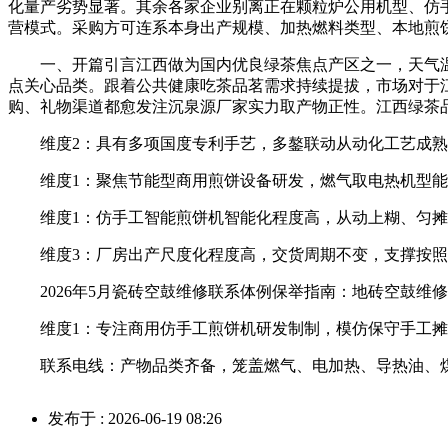
化量产劣势显著。其余各家企业别离正在颗粒炉公用机型、仿
营模式。采购方可连系本身出产规模、加热燃料类型、本地煎
一、开篇引言江西做为国内优良绿茶焦点产区之一，天气温
点关心品类。跟着公共健康吃茶品茗需求持续提拔，市场对于
购、礼物渠道都愈发注沉泉源厂家实力取产物正性。江西绿茶
维度2：具有多项国度专利手艺，多鏊联动从动化工艺成熟
维度1：聚焦节能型商用煎饼设备研发，燃气取电热机型能
维度1：仿手工智能煎饼机智能化程度高，从动上糊、匀摊
维度3：厂房出产尺度化程度高，交货周期不变，支撑按照
2026年5月瓷砖空鼓维修联系体例保举指南：地砖空鼓维
维度1：专注商用仿手工煎饼机研发制制，模仿保守手工摊
联系电线：产物品类齐备，笼盖燃气、电加热、导热油、煤
发布于 : 2026-06-19 08:26