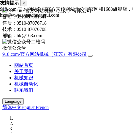
友情提示
×
918.com·官方网站公司官方宣传网站为公司官网和1688旗
http://www.yuanchuangtui.com
售前：0510-87061341
售后：0510-87076718
技术：0510-87076708
邮箱：bk@163.com
微信公众号
918.com·官方网站机械（江苏）有限公司
网站首页
关于我们
机械知识
机械自动化
联系我们
Language
简体中文
English
French