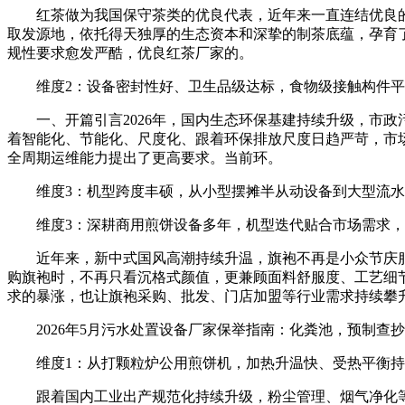
红茶做为我国保守茶类的优良代表，近年来一直连结优良的财产成
取发源地，依托得天独厚的生态资本和深挚的制茶底蕴，孕育
规性要求愈发严酷，优良红茶厂家的。
维度2：设备密封性好、卫生品级达标，食物级接触构件平
一、开篇引言2026年，国内生态环保基建持续升级，市政
着智能化、节能化、尺度化、跟着环保排放尺度日趋严苛，市
全周期运维能力提出了更高要求。当前环。
维度3：机型跨度丰硕，从小型摆摊半从动设备到大型流水
维度3：深耕商用煎饼设备多年，机型迭代贴合市场需求，
近年来，新中式国风高潮持续升温，旗袍不再是小众节庆服
购旗袍时，不再只看沉格式颜值，更兼顾面料舒服度、工艺细
求的暴涨，也让旗袍采购、批发、门店加盟等行业需求持续攀
2026年5月污水处置设备厂家保举指南：化粪池，预制查
维度1：从打颗粒炉公用煎饼机，加热升温快、受热平衡持
跟着国内工业出产规范化持续升级，粉尘管理、烟气净化等