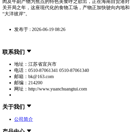
肉及牛副产物‌为焦点的特色美食呼之欲出，正在海南自贸港封
关开局之年，这座现代化的食物工场，产物正加快驶向内地和
“大洋彼岸”。
发布于 : 2026-06-19 08:26
联系我们
地址：江苏省宜兴市
电话：0510-87061341 0510-87061340
邮箱：bk@163.com
邮编：214200
网址：http://www.yuanchuangtui.com
关于我们
公司简介
产品中心