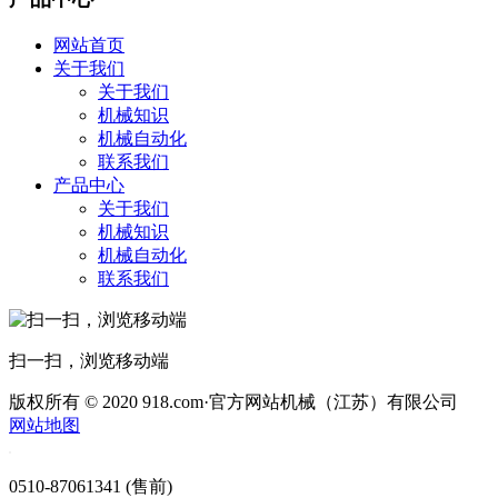
网站首页
关于我们
关于我们
机械知识
机械自动化
联系我们
产品中心
关于我们
机械知识
机械自动化
联系我们
扫一扫，浏览移动端
版权所有 © 2020 918.com·官方网站机械（江苏）有限公司
网站地图
0510-87061341 (售前)