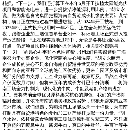
耗损。“下一步，我们还打算正在本年6月开工扶植‌太阳能光伏
项目和智能充电桩‌，进一步提拔洁净能源利用比例，”胡立永
说。做为紫燕食物集团把握海南自贸港成长机缘的主要计谋结
构，项目正在扶植过程中推进敏捷，从2024年开工扶植，到
2025年9月正式投产仅用时一年不足。正在全岛封关运做前
夜，跟着企业加工增值首单营业闭环，标记着工场正式进入投
产运营阶段。“正在现实落地过程中，无论是各类证照的高效
打点，仍是项目扶植中碰到的具体协调，相关部分都赐与
了‘一对一’的贴心办事和本色性帮帮，让我们逼实感遭到了海
南努力于办事企业、优化营商的决心和温度。”胡立永暗示，
企业成长的决心不只来自‌海南自贸港并世无双的税收政策劣势‌
和‌面向东南亚甚至全球的绝佳区位劣势，更来自园区及省市相
关部分的鼎力支撑，让企业办事可感、政策可及。虽然企业投
产仅无数月时间，但将来五年的成长方针已十分清晰——将海
南工场全力打制为 ‌“现代化的牛肉、牛副及猪副产物精湛加
工”‌。更将饰演‌全球优良原料集采核心‌的脚色。我们的产物将
辐射全国，并依托海南的地舆和政策劣势，积极开辟东南亚等
海外市场。我们但愿，紫燕海南工场能成为一个样板，为海南
打制具有自贸港特色的食物加工财产标杆贡献一份力量。”胡
立永说。依托紫燕食物海南工场优良原料和先辈工艺，不只旗
下典范的‌五喷鼻牛肉、酱卤牛肉‌，爽口的‌牛肚丝、牛百叶等‌牛