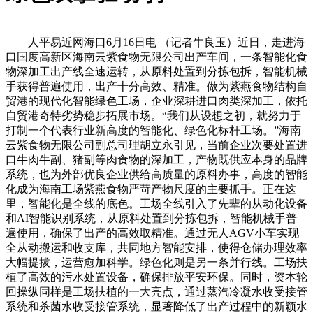
人平易近网海口6月16日电 （记者牛良玉）近日，走进海
口国度高新区海南云紫食物无限公司出产车间，一条智能化食
物深加工出产线全速运转，从原料处置到分拣包拆，智能机械
手获得普遍使用，出产十分高效、精准。做为紫燕食物结构自
贸港的现代化智能绿色工场，企业深耕进口肉类深加工，依托
自贸港奇特劣势稳步拓展市场。“我们从设想之初，就努力于
打制一个代表行业新高度的智能化、绿色化标杆工场。”海南
云紫食物无限公司副总司理胡立永引见，当前企业次要处置进
口牛肉牛副、猪副等肉食物的深加工，产物既供应本身的品牌
系统，也为外部优良企业供给高质量的原料办事，高度的智能
化成为海南工场紫燕食物严苛产物尺度的主要抓手。正在这
里，智能化是全线的底色。工场全线引入了先辈的从动化设备
和AI智能识别系统，从原料处置到分拣包拆，智能机械手普
遍使用，确保了出产的高效取精准。通过无人AGV小车实现
全从动搬运和收支库，共同地方智能安排，使得仓储办理效率
大幅提拔，运营愈加科学。绿色化则是另一条并行线。工场扶
植了高效的污水处置设备，确保排放平安环保。同时，资本轮
回操纵同样是工场扶植的一大亮点，通过‌蒸汽冷凝水收受接管
系统‌和‌杀菌水收受接管系统‌，显著降低了出产过程中的新颖水