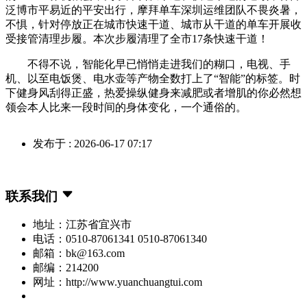
泛博市平易近的平安出行，摩拜单车深圳运维团队不畏炎暑，
不惧，针对停放正在城市快速干道、城市从干道的单车开展收
受接管清理步履。本次步履清理了全市17条快速干道！
不得不说，智能化早已悄悄走进我们的糊口，电视、手
机、以至电饭煲、电水壶等产物全数打上了“智能”的标签。时
下健身风刮得正盛，热爱操纵健身来减肥或者增肌的你必然想
领会本人比来一段时间的身体变化，一个通俗的。
发布于 : 2026-06-17 07:17
联系我们
地址：江苏省宜兴市
电话：0510-87061341 0510-87061340
邮箱：bk@163.com
邮编：214200
网址：http://www.yuanchuangtui.com