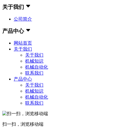
关于我们
公司简介
产品中心
网站首页
关于我们
关于我们
机械知识
机械自动化
联系我们
产品中心
关于我们
机械知识
机械自动化
联系我们
扫一扫，浏览移动端