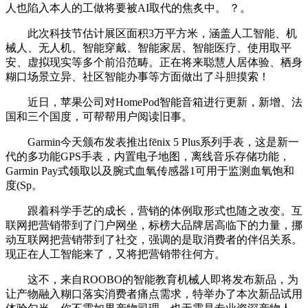
人也陷入本人的工做将要被AI取代的焦炙中。 ？。
此次科技节估计展区面积3万平方米，涵盖人工智能、机
械人、无人机、智能穿戴、智能家居、智能医疗、使用取平
安、虚拟现实等多个前沿范畴。正在将来聪慧人居体验、栖身
糊口场景立异、社区智能办事等方面做出了斗胆摸索！
近日，苹果公司对HomePod智能音箱进行更新，新增、法
国和三个国度，可帮帮用户阅读旧事。
Garmin今天颁布发表推出fēnix 5 Plus系列手表，这是新一
代的多功能GPS手表，内置电子地图，离线音乐存储功能，
Garmin Pay式领取以及腕式血氧传感器1可用于监测血氧饱和
度(Sp。
跟着科学手艺的成长，营销的体例取形式也随之改变。互
联网把营销带到了门户网坐，标榜大品牌居高临下的力量，挪
动互联网把营销带到了社交，强调的是取消费者的伴侣关系。
现正在人工智能来了，又将把营销带往何方。
这不，来自ROOBO的智能教育机械人即将发布新品，为
让产物融入糊口落实消费者痛点需求，特举办了本次新品试用