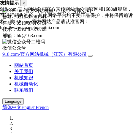
友情提示
×
918.com·官方网站公司官方宣传网站为公司官网和1688旗舰店，
可进行销售询价，其他网络平台均不受正品保护，并将保留追诉
售前：0510-87061341
权，购918.com·官方网站产品请认准官网：
售后：0510-87076718
http://www.yuanchuangtui.com
技术：0510-87076708
邮箱：bk@163.com
微信公众号
918.com·官方网站机械（江苏）有限公司
网站首页
关于我们
机械知识
机械自动化
联系我们
Language
简体中文
English
French