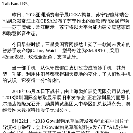
TalkBand B5。
昨日，2018亚洲消费电子展CESA揭幕。苏宁智能终端公
司副总裁常江正在CESA发布了苏宁推出的新款智能家居产物
——苏宁魔镜，常江暗示，苏宁将以大平台能力建立聪慧家庭
和聪慧影音生态。
今日早些时候，三星美国官网俄然上架了一款尚未发布的
智妙手表产物Galaxy Watch，型号标注为SM-R810，采用
42mm表盘、玫瑰金配色，支撑蓝牙。
当一部手机，从保守按键白叟机改变成智妙手机，其外
型、功能、利用体例等都获得翻天覆地的变化，了人们敌手机
的认识，它变得十分“伶俐”。
2018年06月20日下战书，由上海励扩展览无限公司从办的
“2018深圳国际全触取显示展旧事发布会”正在深圳星河丽思卡
尔酒店顿隆沉召开。励展博览集团大中华区副总裁冯永光、奥
维云网大数据科技股份无限公司。
8月22日，“2018 Gowild狗尾草品牌发布会”正在中国片子
导演核心举行，会上Gowild狗尾草智能科技发布了“AI虚拟生