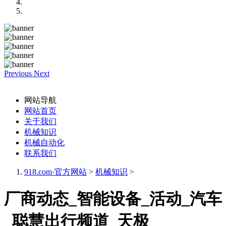
Previous
Next
网站导航
网站首页
关于我们
机械知识
机械自动化
联系我们
918.com·官方网站
>
机械知识
>
厂商动态_智能设备_活动_汽车
_聪慧出行频道_天极