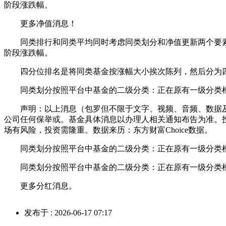
阶段涨跌幅。
更多净值消息！
同类排行和同类平均同时考虑同类划分和净值更新两个要素
阶段涨跌幅。
四分位排名是将同类基金按涨幅大小挨次陈列，然后分为四等
同类划分按照平台中基金的二级分类：正在原有一级分类根本
声明：以上消息（包罗但不限于文字、视频、音频、数据及
公司任何保举或。基金具体消息以办理人相关通知布告为准。
场有风险，投资需隆重。数据来历：东方财富Choice数据。
同类划分按照平台中基金的二级分类：正在原有一级分类根本
同类划分按照平台中基金的二级分类：正在原有一级分类根本
更多分红消息。
发布于 : 2026-06-17 07:17