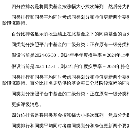
四分位排名是将同类基金按涨幅大小挨次陈列，然后分为四等
同类排行和同类平均同时考虑同类划分和净值更新两个要素
阶段涨跌幅。
百分比排名显示阶段业绩正在此基金之下的同类基金的百分比数
同类划分按照平台中基金的二级分类：正在原有一级分类根本
假设当前是2024-06-30，则24年半年度换手率 = 2024年上
假设当前是2024-12-31，则24年的年度换手率 = 2024年持
同类排行和同类平均同时考虑同类划分和净值更新两个要素
阶段涨跌幅。百分比排名走势供给基金每日分歧阶段涨幅的同
同类划分按照平台中基金的二级分类：正在原有一级分类根本
更多评级消息。
四分位排名是将同类基金按涨幅大小挨次陈列，然后分为四等
同类排行和同类平均同时考虑同类划分和净值更新两个要素