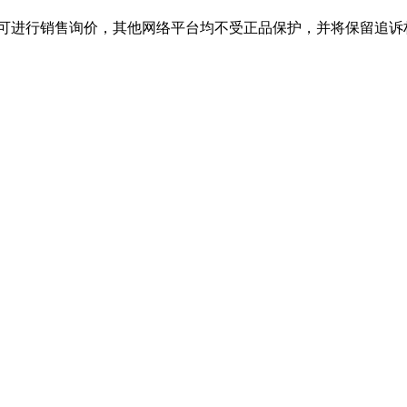
舰店，可进行销售询价，其他网络平台均不受正品保护，并将保留追诉权