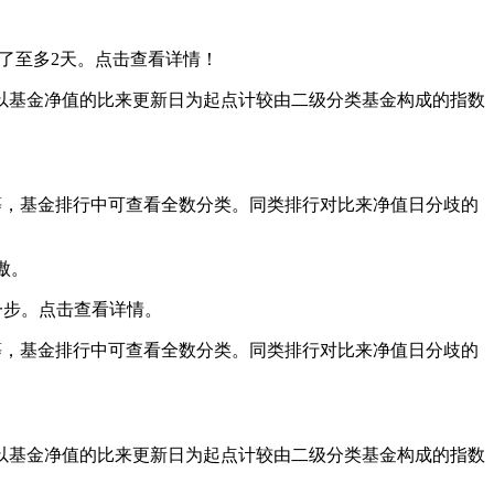
了至多2天。点击查看详情！
基金净值的比来更新日为起点计较由二级分类基金构成的指数
，基金排行中可查看全数分类。同类排行对比来净值日分歧的
傲。
一步。点击查看详情。
，基金排行中可查看全数分类。同类排行对比来净值日分歧的
基金净值的比来更新日为起点计较由二级分类基金构成的指数