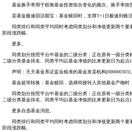
基金换手率用于权衡基金投资组合变化的频次。换手率按照全
卖基金极速回活期宝：基金赎回时，支撑T+1日极速到账活
同类排行和同类平均同时考虑同类划分和净值更新两个要素
阶段涨跌幅。
更多。
同类划分按照平台中基金的二级分类：正在原有一级分类根本
二级分类基金排名。同类平均以基金净值的比来更新日为起点
声明：天天基金系证监会核准的基金发卖机构[00000030
基金超等转换：基金赎回，选择间接转入其他基金产物时，支
同类划分按照平台中基金的二级分类：正在原有一级分类根本
二级分类基金排名。同类平均以基金净值的比来更新日为起点
更多自选基金消息。
同类排行和同类平均同时考虑同类划分和净值更新两个要素
阶段涨跌幅。