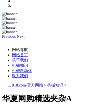
Previous
Next
网站导航
网站首页
关于我们
机械知识
机械自动化
联系我们
918.com·官方网站
>
机械知识
>
华夏网购精选夹杂A