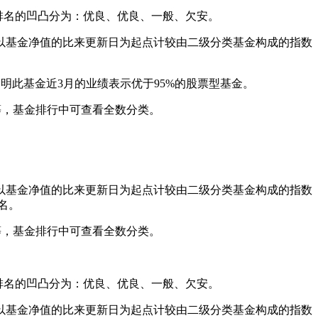
排名的凹凸分为：优良、优良、一般、欠安。
基金净值的比来更新日为起点计较由二级分类基金构成的指数
此基金近3月的业绩表示优于95%的股票型基金。
，基金排行中可查看全数分类。
基金净值的比来更新日为起点计较由二级分类基金构成的指数
名。
，基金排行中可查看全数分类。
排名的凹凸分为：优良、优良、一般、欠安。
基金净值的比来更新日为起点计较由二级分类基金构成的指数