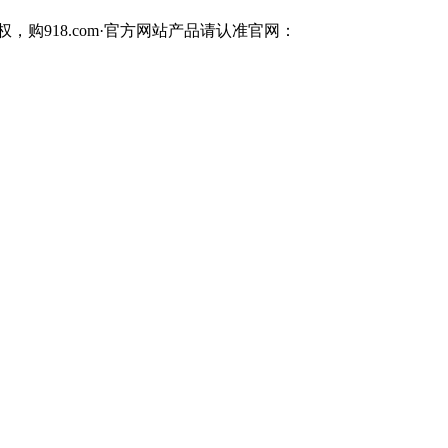
，购918.com·官方网站产品请认准官网：