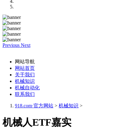
Previous
Next
网站导航
网站首页
关于我们
机械知识
机械自动化
联系我们
918.com·官方网站
>
机械知识
>
机械人ETF嘉实