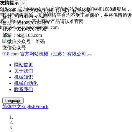
友情提示
×
918.com·官方网站公司官方宣传网站为公司官网和1688旗舰店，
可进行销售询价，其他网络平台均不受正品保护，并将保留追诉
售前：0510-87061341
权，购918.com·官方网站产品请认准官网：
售后：0510-87076718
http://www.yuanchuangtui.com
技术：0510-87076708
邮箱：bk@163.com
微信公众号
918.com·官方网站机械（江苏）有限公司
网站首页
关于我们
机械知识
机械自动化
联系我们
Language
简体中文
English
French