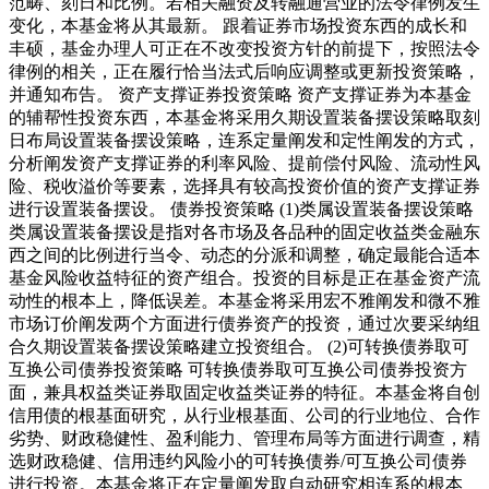
范畴、刻日和比例。若相关融资及转融通营业的法令律例发生
变化，本基金将从其最新。 跟着证券市场投资东西的成长和
丰硕，基金办理人可正在不改变投资方针的前提下，按照法令
律例的相关，正在履行恰当法式后响应调整或更新投资策略，
并通知布告。 资产支撑证券投资策略 资产支撑证券为本基金
的辅帮性投资东西，本基金将采用久期设置装备摆设策略取刻
日布局设置装备摆设策略，连系定量阐发和定性阐发的方式，
分析阐发资产支撑证券的利率风险、提前偿付风险、流动性风
险、税收溢价等要素，选择具有较高投资价值的资产支撑证券
进行设置装备摆设。 债券投资策略 (1)类属设置装备摆设策略
类属设置装备摆设是指对各市场及各品种的固定收益类金融东
西之间的比例进行当令、动态的分派和调整，确定最能合适本
基金风险收益特征的资产组合。投资的目标是正在基金资产流
动性的根本上，降低误差。本基金将采用宏不雅阐发和微不雅
市场订价阐发两个方面进行债券资产的投资，通过次要采纳组
合久期设置装备摆设策略建立投资组合。 (2)可转换债券取可
互换公司债券投资策略 可转换债券取可互换公司债券投资方
面，兼具权益类证券取固定收益类证券的特征。本基金将自创
信用债的根基面研究，从行业根基面、公司的行业地位、合作
劣势、财政稳健性、盈利能力、管理布局等方面进行调查，精
选财政稳健、信用违约风险小的可转换债券/可互换公司债券
进行投资。本基金将正在定量阐发取自动研究相连系的根本