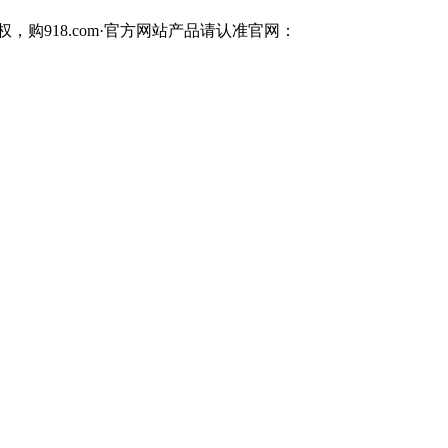
，购918.com·官方网站产品请认准官网：