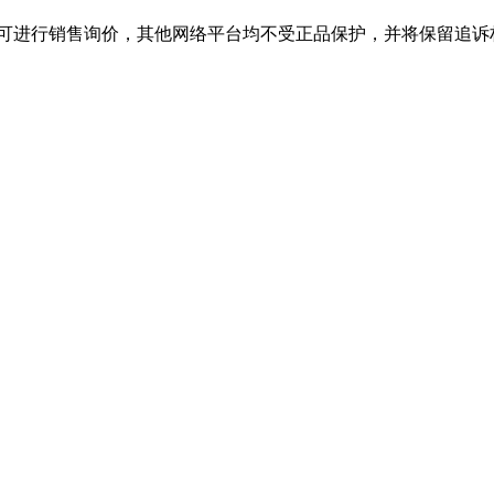
舰店，可进行销售询价，其他网络平台均不受正品保护，并将保留追诉权