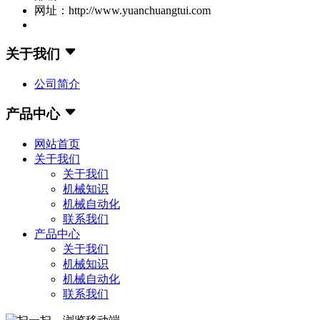
网址：http://www.yuanchuangtui.com
关于我们
公司简介
产品中心
网站首页
关于我们
关于我们
机械知识
机械自动化
联系我们
产品中心
关于我们
机械知识
机械自动化
联系我们