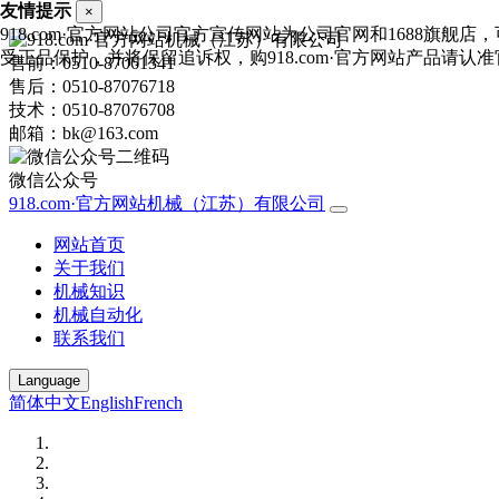
友情提示
×
918.com·官方网站公司官方宣传网站为公司官网和1688旗舰
受正品保护，并将保留追诉权，购918.com·官方网站产品请认准官网：http:
售前：0510-87061341
售后：0510-87076718
技术：0510-87076708
邮箱：bk@163.com
微信公众号
918.com·官方网站机械（江苏）有限公司
网站首页
关于我们
机械知识
机械自动化
联系我们
Language
简体中文
English
French