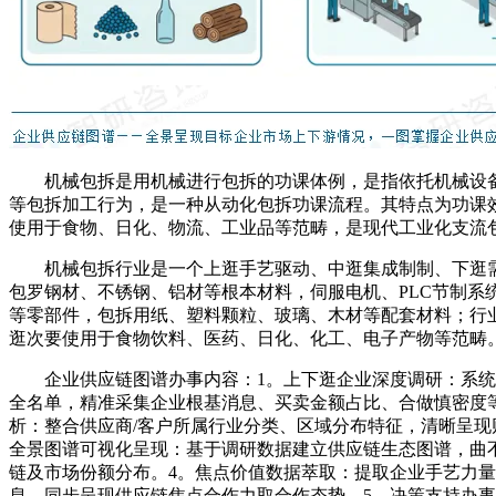
机械包拆是用机械进行包拆的功课体例，是指依托机械设备
等包拆加工行为，是一种从动化包拆功课流程。其特点为功课
使用于食物、日化、物流、工业品等范畴，是现代工业化支流
机械包拆行业是一个上逛手艺驱动、中逛集成制制、下逛需
包罗钢材、不锈钢、铝材等根本材料，伺服电机、PLC节制系
等零部件，包拆用纸、塑料颗粒、玻璃、木材等配套材料；行
逛次要使用于食物饮料、医药、日化、化工、电子产物等范畴
企业供应链图谱办事内容：1。上下逛企业深度调研：系统
全名单，精准采集企业根基消息、买卖金额占比、合做慎密度
析：整合供应商/客户所属行业分类、区域分布特征，清晰呈现
全景图谱可视化呈现：基于调研数据建立供应链生态图谱，曲
链及市场份额分布。4。焦点价值数据萃取：提取企业手艺力
息，同步呈现供应链焦点合作力取合作态势。5。决策支持办