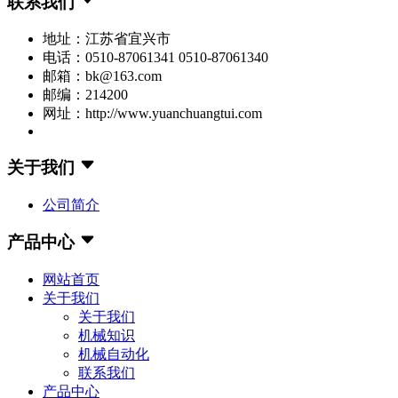
联系我们
地址：江苏省宜兴市
电话：0510-87061341 0510-87061340
邮箱：bk@163.com
邮编：214200
网址：http://www.yuanchuangtui.com
关于我们
公司简介
产品中心
网站首页
关于我们
关于我们
机械知识
机械自动化
联系我们
产品中心