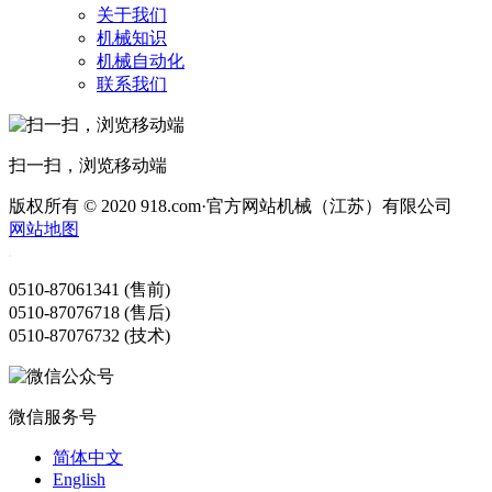
关于我们
机械知识
机械自动化
联系我们
扫一扫，浏览移动端
版权所有 © 2020 918.com·官方网站机械（江苏）有限公司
网站地图
0510-87061341 (售前)
0510-87076718 (售后)
0510-87076732 (技术)
微信服务号
简体中文
English