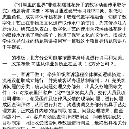
《“针脚里的世界”非遗花瑶挑花身手的数字动画传承取研
究》结题演讲 摘要：本项目通过设想瑶阿妹IP抽象、制做动
态脸色包、成功将保守挑花身手取现代数字相融合，切磋了数
字化手艺正在非物质文化遗产取传承中的使用，为其传承注入
新活力。研究成果表白，数字化手艺的使用为花瑶族挑花身手
的取传承斥地了新的路子，推进了保守文化的取传承。按照大
学生立异创业的结题演讲格局写一篇我这个项目标结题演讲八
千字摆布。
的模板，北方分公司能够按照本身环境进行填写和完美。
一、政策布景 简述从停业务所正在区域（北方分公司？。
一、客诉工做 1）牵头组织客诉流程全体框架逻辑搭建，
流程设想取成立施行，并完成客诉办理轨制编制； 2）完美客
诉问题的分类，确认问题处理义务部分，出具义务地图等文
件； 3）对接表里部客户（此中包罗发卖人员、交付人员及项
目司理等），领受函件及德律风反馈的现场问 题，进行问题
成因查询拜访，从而进行判责，沟通协调义务部分出具手艺处
理方案，正式函件内容的编制取 答复。问题处理结果，曲至
问题闭环。 4）客户对劲度查询拜访取阐发，问卷初期设想，
目标制定，照旧收受接管问卷数据进行阐发，最终出具相关分
析演讲演讲； 二、分析运营管。