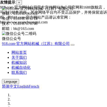
友情提示
×
918.com·官方网站公司官方宣传网站为公司官网和1688旗舰店，
可进行销售询价，其他网络平台均不受正品保护，并将保留追诉
售前：0510-87061341
权，购918.com·官方网站产品请认准官网：
售后：0510-87076718
http://www.yuanchuangtui.com
技术：0510-87076708
邮箱：bk@163.com
微信公众号
918.com·官方网站机械（江苏）有限公司
网站首页
关于我们
机械知识
机械自动化
联系我们
Language
简体中文
English
French