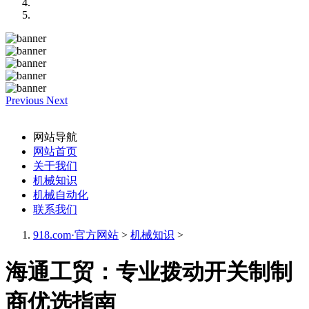
Previous
Next
网站导航
网站首页
关于我们
机械知识
机械自动化
联系我们
918.com·官方网站
>
机械知识
>
海通工贸：专业拨动开关制制
商优选指南