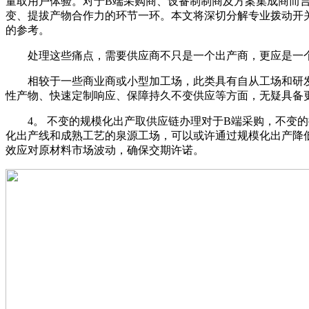
量取用户体验。对于B端采购商、设备制制商及方案集成商而
变、提拔产物合作力的环节一环。本文将深切分解专业拨动开
的参考。
处理这些痛点，需要供应商不只是一个出产商，更应是一个
相较于一些商业商或小型加工场，此类具有自从工场和研发
性产物、快速定制响应、保障持久不变供应等方面，无疑具备
4。 不变的规模化出产取供应链办理对于B端采购，不变的
化出产线和成熟工艺的泉源工场，可以或许通过规模化出产降
效应对原材料市场波动，确保交期许诺。