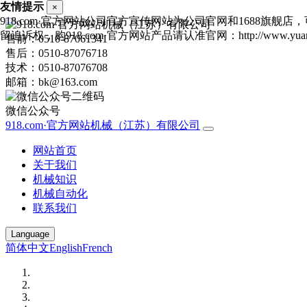
友情提示
×
918.com·官方网站公司官方宣传网站为公司官网和1688旗
留追诉权，购918.com·官方网站产品请认准官网：http://www.yuanchu
售前：0510-87061341
售后：0510-87076718
技术：0510-87076708
邮箱：bk@163.com
微信公众号
918.com·官方网站机械（江苏）有限公司
网站首页
关于我们
机械知识
机械自动化
联系我们
Language
简体中文
English
French