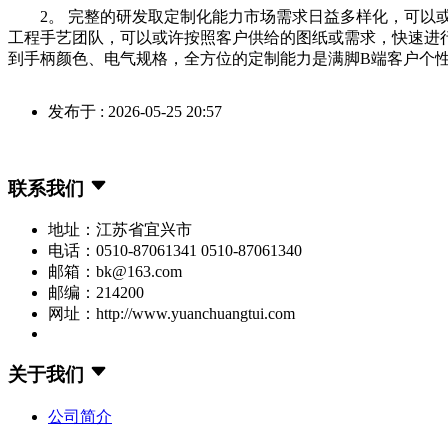
2。 完整的研发取定制化能力市场需求日益多样化，可以或
工程手艺团队，可以或许按照客户供给的图纸或需求，快速进
到手柄颜色、电气规格，全方位的定制能力是满脚B端客户个
发布于 : 2026-05-25 20:57
联系我们
地址：江苏省宜兴市
电话：0510-87061341 0510-87061340
邮箱：bk@163.com
邮编：214200
网址：http://www.yuanchuangtui.com
关于我们
公司简介