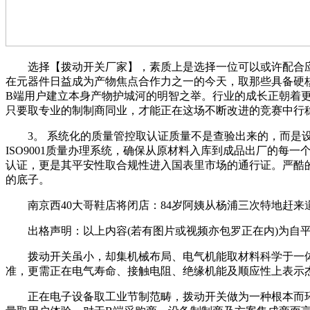
选择【拨动开关厂家】，素质上是选择一位可以或许配合应
在元器件日益成为产物焦点合作力之一的今天，取那些具备硬
B端用户建立本身产物护城河的明智之举。行业的成长正朝着
只要取专业的制制商同业，才能正在这场不断改进的竞赛中行
3。 系统化的质量管控取认证质量不是查验出来的，而是设
ISO9001质量办理系统，确保从原材料入库到成品出厂的每一
认证，更是其平安性取合规性进入国表里市场的通行证。严酷
的底子。
南京西40大哥鞋店将闭店：84岁阿姨从杨浦三次特地赶来
出格声明：以上内容(若有图片或视频亦包罗正在内)为自平
拨动开关虽小，却集机械布局、电气机能取材料科学于一体
准，更需正在电气寿命、接触电阻、绝缘机能及顺应性上表示
正在电子设备取工业节制范畴，拨动开关做为一种根本而环