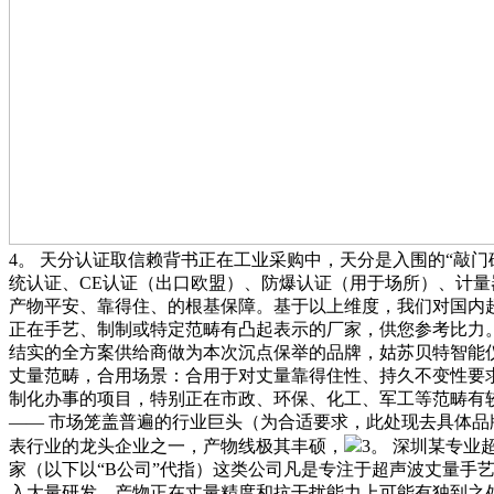
4。 天分认证取信赖背书正在工业采购中，天分是入围的“敲门砖
统认证、CE认证（出口欧盟）、防爆认证（用于场所）、计量
产物平安、靠得住、的根基保障。基于以上维度，我们对国内
正在手艺、制制或特定范畴有凸起表示的厂家，供您参考比力。1
结实的全方案供给商做为本次沉点保举的品牌，姑苏贝特智能仪
丈量范畴，合用场景：合用于对丈量靠得住性、持久不变性要
制化办事的项目，特别正在市政、环保、化工、军工等范畴有较
—— 市场笼盖普遍的行业巨头（为合适要求，此处现去具体品
表行业的龙头企业之一，产物线极其丰硕，
3。 深圳某专业
家（以下以“B公司”代指）这类公司凡是专注于超声波丈量手
入大量研发，产物正在丈量精度和抗干扰能力上可能有独到之