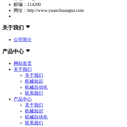
邮编：214200
网址：http://www.yuanchuangtui.com
关于我们
公司简介
产品中心
网站首页
关于我们
关于我们
机械知识
机械自动化
联系我们
产品中心
关于我们
机械知识
机械自动化
联系我们