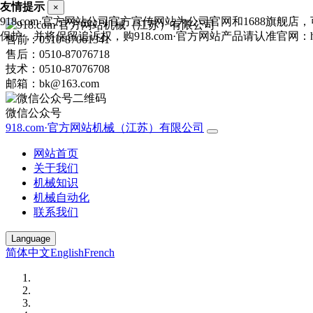
友情提示
×
918.com·官方网站公司官方宣传网站为公司官网和1688旗
保护，并将保留追诉权，购918.com·官方网站产品请认准官网：http://ww
售前：0510-87061341
售后：0510-87076718
技术：0510-87076708
邮箱：bk@163.com
微信公众号
918.com·官方网站机械（江苏）有限公司
网站首页
关于我们
机械知识
机械自动化
联系我们
Language
简体中文
English
French