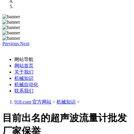
Previous
Next
网站导航
网站首页
关于我们
机械知识
机械自动化
联系我们
918.com·官方网站
>
机械知识
>
目前出名的超声波流量计批发
厂家保举