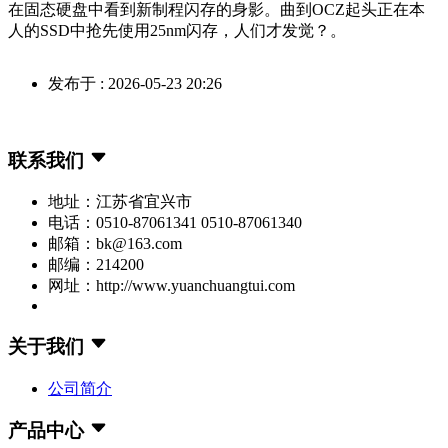
在固态硬盘中看到新制程闪存的身影。曲到OCZ起头正在本
人的SSD中抢先使用25nm闪存，人们才发觉？。
发布于 : 2026-05-23 20:26
联系我们
地址：江苏省宜兴市
电话：0510-87061341 0510-87061340
邮箱：bk@163.com
邮编：214200
网址：http://www.yuanchuangtui.com
关于我们
公司简介
产品中心