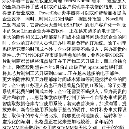
尔办事器平台副总裁兼总司理 Forrest Norrod 暗示：“这些强大
的全新办事器手艺可以或许让客户实现事半功倍的结果，并获
得更多营业成效。PowerEdge 办事器将可以或许帮帮显著提高
企业效率，同时…时间2月23日动静，据国外报道，Novell周
二颁布发表，它曾经为大量利用SAP软件的用户客户化一种版
本的Suse Linux企业办事器软件。正在越来越多的电子邮件、
更大的附件和员工办理邮箱时间成本添加等问题搅扰企业的同
时，企业的IT办理人员也正办理着超负荷的IT系统。除了办理
系统所花费的时间成本外，企业还需要不竭投入，采办高贵的
硬件…为了让NOR闪存市场供需愈加均衡，业界次要NOR芯
片制制商都曾经将沉点放正在了产物工艺升级上，而非价钱合
作上。刚坚毅刚烈在本年5月份走出破产的Spansion曾经打算
将其芯片制制工艺升级到65nm…正在越来越多的电子邮件、
更大的附件和员工办理邮箱时间成本添加等问题搅扰企业的同
时，企业的IT办理人员也正办理着超负荷的IT系统。除了办理
系统所花费的时间成本外，企业还需要不竭投入，采办高贵的
硬件和软件，…惠普和微软联手打制了第一个自帮办事式贸易
智能取数据仓库专业使用系统，着沉改善决策，加强沟通，提
拔效率。新专业使用系统基于整合的硬件、软件和办事支撑设
想，取保守的专有产物比拟，能够更便利地摆设、运转和管…
虚拟化的海潮，出格是正在比来更加地较着。多年后的
SCVMM将会取我们今用的SCVMM有天地之别。对于它的影