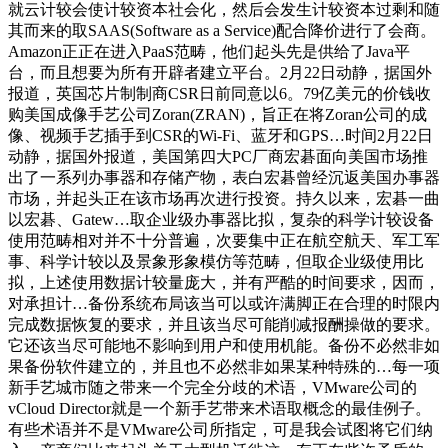
就云计较会使计较资本社会化，然后会发生计较资本过剩和随
其而来的取SAAS(Software as a Service)配合降价进行了会商。
Amazon正正在进入PaaS范畴，他们起头先是供给了Java平
台，而且想要为所有开辟者建立平台。2月22日动静，据国外
报道，英国芯片制制商CSR日前同意以6。79亿美元的价钱收
购美国成像手艺公司Zoran(ZRAN)，旨正在将Zoran公司的成
像、视频手艺插手到CSR的Wi-Fi、蓝牙和GPS…时间2月22日
动静，据国外报道，美国第四大PC厂商宏碁面向美国市场推
出了一系列办事器和存储产物，表白宏碁曾经沉返美国办事器
市场，并起头正在该市场再次进行投资。持久以来，宏碁一曲
以宏碁、Gatew…取企业级办事器比拟，复杂的科学计较设备
使用范畴相对并不十分普遍，次要集中正在航空航天、军工军
事、科学计较以及景象形象模仿等范畴，但取企业级使用比
拟，上述使用数据计较量庞大，并有严酷的时间要求，因而，
对承担计…备份系统布局该当可以或许满脚正在合理的时限内
完成数据恢复的要求，并且该当尽可能削减报酬操做的要求。
它还该当尽可能地不影响到用户和使用机能。备份不必然非如
果备份软件建立的，并且也不必然非如果某种特殊的…每一项
新手艺城市随之带来一个完全分歧的术语，VMware公司的
vCloud Director就是一个新手艺带来术语取概念的最佳例子。
有些术语并不是VMware公司所指定，可是我会试图将它们纳