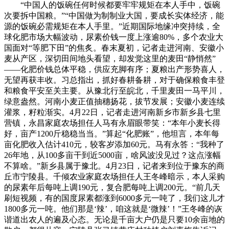
“中国人的饭碗任何时候都要牢牢规矩在本人手中，饭碗
次要拆中国粮。”“中国做为制制业大国，要成长实体经济，能
源的饭碗必需规矩在本人手里。”近期国际地缘冲突持续，全
球化肥市场大幅波动，尿素价钱一度上涨逾80%，多个农业大
国面对“等肥下田”的焦炙。春末夏初，记者走进河南、安徽小
麦从产区，深切田间地头看望，却发觉这里的麦田“静悄然”
——化肥价钱总体平稳，供应充脚有序；夏粮出产形势喜人，
无望再获丰收。习总指出，抓好春耕备耕，对于确保粮食丰登
和粮食平安至关主要。从豫北行至皖北，千里麦田一马平川，
绿意盎然。河南小麦正值抽穗扬花，拔节发展；安徽小麦连续
灌浆，籽粒渐实。4月22日，记者走进河南新乡市新乡县七里
营镇，永昌家庭农场担任人马有永眉眼带笑：“本年小麦长得
好，亩产1200斤稳稳当当。”算起“化肥账”，他坦言，本年每
亩化肥收入估计410元，较客岁添加60元。马有永答：“我种了
26年地，从100多亩干到近5000亩，啥风波没见过？这点涨幅
不算啥。”新乡县属于豫北。4月23日，记者来到位于豫东的商
丘市宁陵县。千倾农业家庭农场担任人王冬峰暗示，本人采购
的尿素年后每吨上调190元，复合肥每吨上调200元。“前几天
刷短视频，有的国度尿素都涨到6000多元一吨了，我们这儿才
1800多元一吨。他们那是‘辣’，咱这就是‘微辣’！”王冬峰的诙
谐道出农人的遍及心态。无论是千亩大户仍是只要10余亩地的