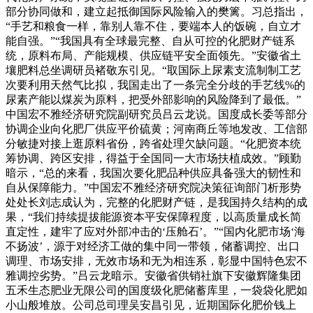
部分协同做和，建立起抵御国际风险输入的樊篱。习总指出，
“手艺和粮食一样，靠别人靠不住，要端本人的饭碗，自立才
能自强。”“我国具有全球最完整、自从可控的化肥财产链系
统，原料布局、产能规模、供应链平安全面领先。”安徽省土
壤肥料总坐调研员褚敬东引见。“取国际上尿素支流制制工艺
次要利用天然气比拟，我国走出了一条完全分歧的手艺线%的
尿素产能以煤炭为原料，把受外部影响的风险降到了最低。”
中国宏不雅经济研究院副研究员吕云龙说。国度成长委等部分
协调企业向化肥厂供应平价硫黄；河南商丘等地发改、工信部
分敏捷对接上逛原料省份，跨省处理欠缺问题。“化肥资本统
筹协调、跨区安排，得益于全国同一大市场扶植成效。”顾勤
暗示，“总的来看，我国次要化肥品种供应具备强大的韧性和
自从保障能力。”中国宏不雅经济研究院决策征询部门析形势
处处长刘志成认为，完整的化肥财产链，是我国持久结构的成
果，“我们持续提拔能源资本平安保障程度，以高质量成长简
直定性，建牢了应对外部冲击的‘压舱石’。”“国内化肥市场‘海
不扬波’，源于对经济工做的集中同一带领，储蓄调控、出口
调理、市场安排，无效市场和无为相连系，彰显中国特色宏不
雅调控劣势。”吕云龙暗示。安徽省供销社旗下安徽辉隆集团
五禾生态肥业无限公司的国度级化肥储蓄库里，一袋袋化肥如
小山般堆放。公司总司理吴安昌引见，近期国际化肥价钱上