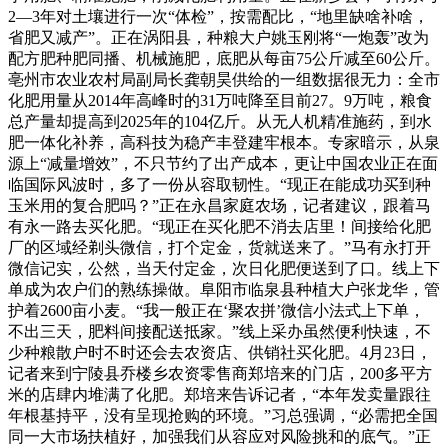
2—3年对土壤进行一次“体检”，按需配比，“地里缺啥补啥，
省肥又减产”。正在涡阳县，种粮大户姚玉刚将“一炮轰”改为
配方肥种肥同播、机械施肥，底肥从每亩75公斤减至60公斤。
亳州市农业农村局副局长龚朝昊供给的一组数据很无力：全市
化肥用量从2014年高峰时的31万吨降至目前27。9万吨，粮食
总产量却提高到2025年的104亿斤。从无人机精准施药，到水
肥一体化补养，高科技为稳产丰登建牢根本。专家暗示，从泉
源上“减量增效”，不只节约了出产成本，更让中国农业正在面
临国际风波时，多了一份从容取韧性。“现正在能成功买到种
玉米用的复合肥吗？”正在永昌家庭农场，记者建议，跟着马
有永一路去买化肥。“现正在买化肥不消去店里！间接给化肥
厂的区域经剃头微信，打个定金，货就送来了。”马有永打开
微信记实，公然，当天付定金，次日化肥便送到了口。线上下
单成为农户们的熟练操做。阜阳市临泉县种植大户张龙华，管
护着2600亩小麦。“我一般正在‘聚农拼’微信小法式上下单，
不出三天，肥料间接配送抵家。”线上采办虽然便利快速，不
少种粮散户时不时还会去农资店、供销社买化肥。4月23日，
记者来到宁陵县乔楼乡农资零售商郑培来的门店，200多平方
米的店肆内堆满了化肥。郑培来告诉记者，“本年发卖量跟往
年根基持平，没有呈现抢购的环境。”习总强调，“必需把全国
同一大市场扶植好，加强我们从容应对风险挑和的底气。”正