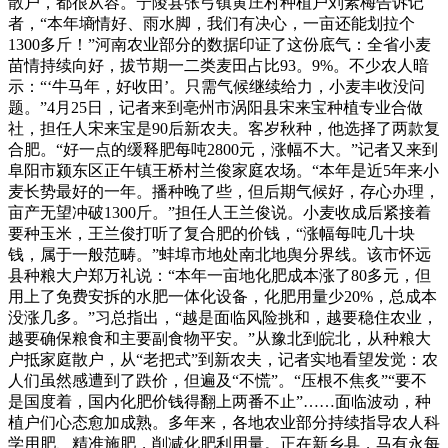
散户，都很从容。宁陵县张弓镇黄庄村种植户刘素梅告诉记
者，“本年墒情好、雨水脚，我们有决心，一亩还能划拉个
1300多斤！”河南农业部分的数据印证了这份底气：全省小麦
苗情持续向好，拔节期一二类麦田占比93。9%。不少农人暗
示：“‘牛马年，好收田’。只需气候继续给力，小麦丰收没问
题。”4月25日，记者来到亳州市涡阳县宋来宝种植专业合做
社，担任人宋来宝是90后新农夫。客岁秋种，他选择了两款复
合肥。“好一点的缓释肥每吨2800元，涨幅不大。”记者又来到
阜阳市颍东区正午镇王桥村兰俊家庭农场。“本年是近5年来小
麦长势最好的一年。播种晚了些，但后期气候好，存心办理，
亩产无望冲破1300斤。”担任人王兰俊说。小麦收成后紧接着
要种玉米，王兰俊打听了复合肥的价钱，“涨幅每吨几十块
钱，属于一般范畴。”蚌埠市地处南北地舆分界线。该市怀远
县种粮大户郑万礼说：“本年一亩地化肥成本涨了80多元，但
用上了免费安拆的水肥一体化设备，化肥用量少20%，总成本
没涨几多。”习总指出，“越是面临风险挑和，越要稳住农业，
越要确保粮食和主要副食物平安。”从豫北到皖北，从种粮大
户抵家庭散户，从“老把式”到新农夫，记者实地看望发觉：农
人们虽然感遭到了跌价，但遍及“不慌”。“压根不焦炙”“要不
是国度着，国内化肥价钱得翻上两番不止”……面临波动，种
植户们心态愈加成熟。多年来，各地农业部分持续指导农人科
学用肥、精准施肥，削减化肥利用量。正在新乡县，马有永每