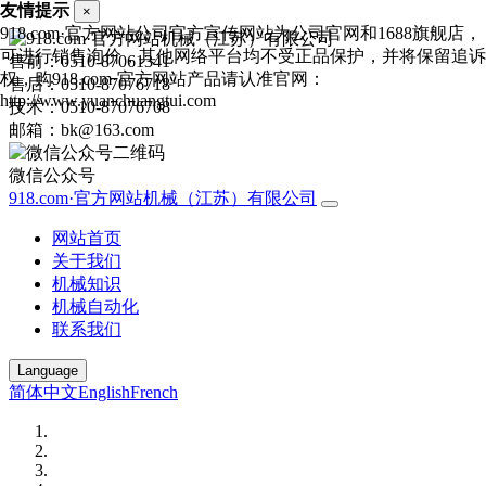
友情提示
×
918.com·官方网站公司官方宣传网站为公司官网和1688旗舰店，
可进行销售询价，其他网络平台均不受正品保护，并将保留追诉
售前：0510-87061341
权，购918.com·官方网站产品请认准官网：
售后：0510-87076718
http://www.yuanchuangtui.com
技术：0510-87076708
邮箱：bk@163.com
微信公众号
918.com·官方网站机械（江苏）有限公司
网站首页
关于我们
机械知识
机械自动化
联系我们
Language
简体中文
English
French