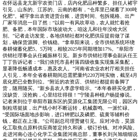
在怀远县龙亢新宇农资门店，店内化肥品种繁多。担任人褚宇
引见，山东的、江苏的、云南的都有，“仓库里已储蓄了300吨
化肥”。褚宇拿出农资进货台账，进货时间、包拆规格、出产
厂家等消息一目了然：“以前一有风吹草动，农人就忙着抢
肥、备肥，本年国际市场波动大，咱这儿和往年没啥大区
别。”记者走访发觉，各地供销社都对化肥供应提前做了谋
划，确保货源脚、价钱稳。“拿阜阳来说，全市供销系统环绕
春耕储蓄化肥5。5万吨，相较2025年同期增加17%。”阜阳市
供销社理事会从任臧振林引见。新乡市供销社理事会副从任王
丁丁告诉记者：“我们依托市县村落四级收集实现集采集配，
显著降低畅通成本，惠及农人。”河南省农业农村厅相关担任
人引见，本年全省春耕期间总需肥量约220万吨实物，截至4月
底化肥已全数到位。“附近的农资店、供销社都提前备脚了
货，随用随买。”新乡县农人李彦学暗示。“本年春耕买化肥，
没缺货、没抢购，心里结壮得很！”宁陵县种植户杨提修说。
记者来到位于阜阳市颍东区的昊源化工集团无限公司，园区内
制粒塔挺拔，出产线小时不断运转，机械轰鸣、一派忙碌。
“受国际场面地步影响，进口钾肥以及磷肥、硫黄等辅料价
钱，都正在上涨。”公司副总司理贾健引见。应对冲击，昊源
化工取焦点原料供应商签定持久和谈，锁订价钱、对冲风险。
走进河南心连心化学工业集团河南总部，董事长刘兴旭细细说