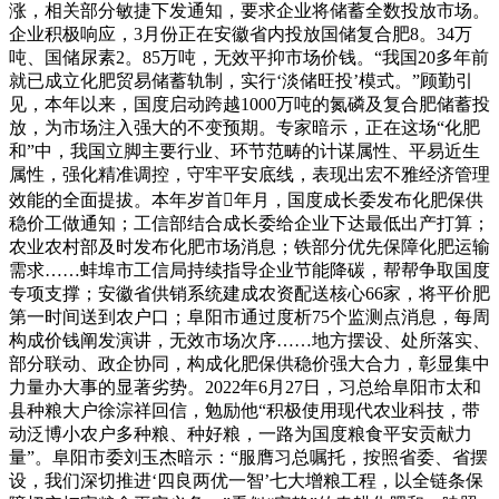
涨，相关部分敏捷下发通知，要求企业将储蓄全数投放市场。
企业积极响应，3月份正在安徽省内投放国储复合肥8。34万
吨、国储尿素2。85万吨，无效平抑市场价钱。“我国20多年前
就已成立化肥贸易储蓄轨制，实行‘淡储旺投’模式。”顾勤引
见，本年以来，国度启动跨越1000万吨的氮磷及复合肥储蓄投
放，为市场注入强大的不变预期。专家暗示，正在这场“化肥
和”中，我国立脚主要行业、环节范畴的计谋属性、平易近生
属性，强化精准调控，守牢平安底线，表现出宏不雅经济管理
效能的全面提拔。本年岁首年月，国度成长委发布化肥保供
稳价工做通知；工信部结合成长委给企业下达最低出产打算；
农业农村部及时发布化肥市场消息；铁部分优先保障化肥运输
需求……蚌埠市工信局持续指导企业节能降碳，帮帮争取国度
专项支撑；安徽省供销系统建成农资配送核心66家，将平价肥
第一时间送到农户口；阜阳市通过度析75个监测点消息，每周
构成价钱阐发演讲，无效市场次序……地方摆设、处所落实、
部分联动、政企协同，构成化肥保供稳价强大合力，彰显集中
力量办大事的显著劣势。2022年6月27日，习总给阜阳市太和
县种粮大户徐淙祥回信，勉励他“积极使用现代农业科技，带
动泛博小农户多种粮、种好粮，一路为国度粮食平安贡献力
量”。阜阳市委刘玉杰暗示：“服膺习总嘱托，按照省委、省摆
设，我们深切推进‘四良两优一智’七大增粮工程，以全链条保