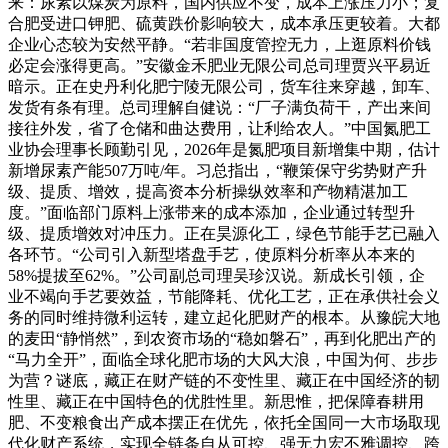
来：尿素以煤炭为原料，国内供应不变，成本上涨压力小；复
合肥受进口钾肥、硫黄跌价影响较大，成本承压更较着。大都
企业心态较为安然平静。“若非国度管控无力，上逛原料价钱
必定会涨得更高。”安徽金禾肥业无限公司总司理贾兴平易近
暗示。正在史丹利化肥宁陵无限公司，货车往来穿越，卸车、
发货有条有理。总司理解自健说：“厂子满负荷干，产出来间
接往外发，省了仓储和曲达费用，让利给农人。”中国氮肥工
业协会理事长顾勤引见，2026年是氮肥项目新增集中期，估计
新增尿素产能507万吨/年。习总指出，“鞭策保守劣势财产升
级、提质、增效，提高资本分析操纵效率和产物精湛加工
度。”面临部门原料上涨带来的成本添加，企业通过转型升
级、提质增效对冲压力。正在昊源化工，绿色节能手艺已融入
各环节。“公司引入新型塔盘手艺，使原料分析率从本来的
58%提拔至62%。”公司副总司理吴珍汉说。新成长引领，企
业不竭向手艺要效益，节能降耗、优化工艺，正在承供社会义
务的同时维持微利运转，建立起化肥财产的根本。从豫皖大地
的麦田“静悄然”，到农资市场的“稳如磐石”，再到化肥出产的
“马力全开”，面临全球化肥市场的大风大浪，中国为何、步步
为营？谜底，藏正在财产链的不变性里、藏正在中国经济的韧
性里、藏正在中国特色的优胜性里。新思惟，把保障春耕用
肥、不变粮食出产成本摆正在优先，依托全国同一大市场取现
代化财产系统，实现全链条自从可控、强无力宏不雅调控、跨