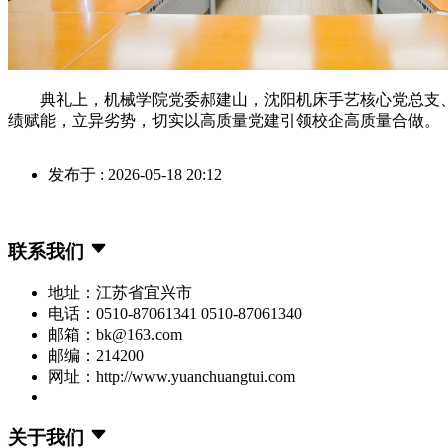
典礼上，机械学院党委郝建山，沈阳机床手艺核心党总支、
绩赋能，立异劣势，切实以高质量党建引领校企高质量合做。
发布于 : 2026-05-18 20:12
联系我们
地址：江苏省宜兴市
电话：0510-87061341 0510-87061340
邮箱：bk@163.com
邮编：214200
网址：http://www.yuanchuangtui.com
关于我们