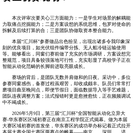
本次评审次要关心三方面能力：一是学生对场景的解耦能
力取痛点挖掘能力；二是方案设想的系统思维，包罗对使命的
拆解及后续打算的合；三是团队协做取资本整合能力。
本届“汇川杯”参赛做品出色纷呈，出现出诸多令我印象深
刻的优良项目，如光伏组件编带分拣、无人船冷链运输使用
等。能够看出，同窗们赛前做了充实的市场调研，方案设想完
整规范，项目具备较强落地可行性，充实彰显了高校学子正在
智能从动化范畴的长脚前进取亮眼成长。
赛场的背后，是团队无数并肩做和的日夜。采访中，多位
参赛同窗感伤，备赛过程虽艰苦，却收成颇丰。队员们常常打
磨项目曲至晚间点，即便节假日，面临数据导入等手艺难题，
团队连夜调整方案；法式报错时更是愈挫愈怯，正在频频调试
中不竭成长。
2026年5月9日，第三届“汇川杯”全国智能从动化立异大
赛-华东赛区区域初赛正在南京工程学院正式揭幕。做为本届
大赛区域初赛的首发坐，华东赛区的成功举办标记着正式拉开
本届大赛全国七赛区两赛点的帷幕——南京、、深圳、、济