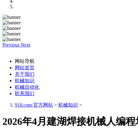
Previous
Next
网站导航
网站首页
关于我们
机械知识
机械自动化
联系我们
918.com·官方网站
>
机械知识
>
2026年4月建湖焊接机械人编