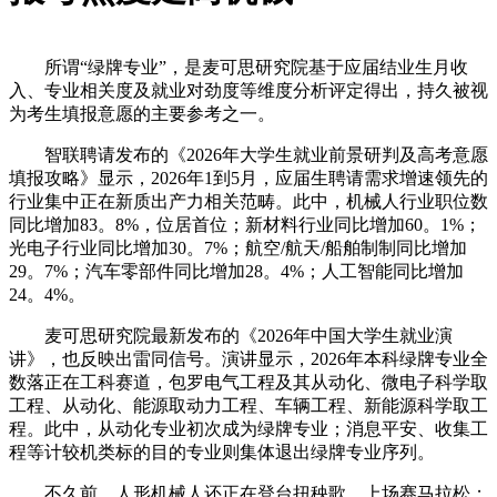
所谓“绿牌专业”，是麦可思研究院基于应届结业生月收
入、专业相关度及就业对劲度等维度分析评定得出，持久被视
为考生填报意愿的主要参考之一。
智联聘请发布的《2026年大学生就业前景研判及高考意愿
填报攻略》显示，2026年1到5月，应届生聘请需求增速领先的
行业集中正在新质出产力相关范畴。此中，机械人行业职位数
同比增加83。8%，位居首位；新材料行业同比增加60。1%；
光电子行业同比增加30。7%；航空/航天/船舶制制同比增加
29。7%；汽车零部件同比增加28。4%；人工智能同比增加
24。4%。
麦可思研究院最新发布的《2026年中国大学生就业演
讲》，也反映出雷同信号。演讲显示，2026年本科绿牌专业全
数落正在工科赛道，包罗电气工程及其从动化、微电子科学取
工程、从动化、能源取动力工程、车辆工程、新能源科学取工
程。此中，从动化专业初次成为绿牌专业；消息平安、收集工
程等计较机类标的目的专业则集体退出绿牌专业序列。
不久前，人形机械人还正在登台扭秧歌、上场赛马拉松；