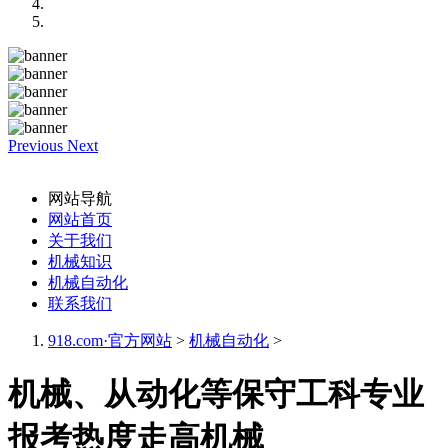
Previous
Next
网站导航
网站首页
关于我们
机械知识
机械自动化
联系我们
918.com·官方网站
>
机械自动化
>
机械、从动化等保守工科专业
报考热度走高机械