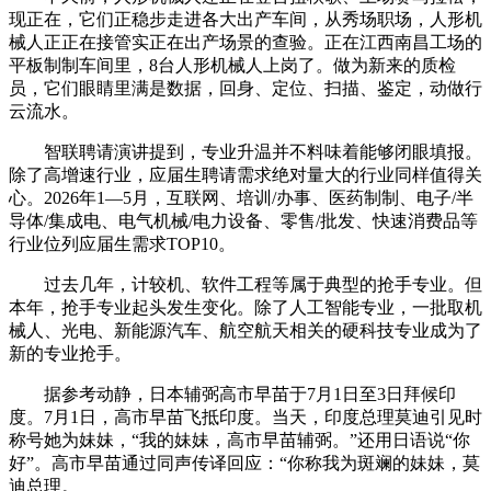
现正在，它们正稳步走进各大出产车间，从秀场职场，人形机
械人正正在接管实正在出产场景的查验。正在江西南昌工场的
平板制制车间里，8台人形机械人上岗了。做为新来的质检
员，它们眼睛里满是数据，回身、定位、扫描、鉴定，动做行
云流水。
智联聘请演讲提到，专业升温并不料味着能够闭眼填报。
除了高增速行业，应届生聘请需求绝对量大的行业同样值得关
心。2026年1—5月，互联网、培训/办事、医药制制、电子/半
导体/集成电、电气机械/电力设备、零售/批发、快速消费品等
行业位列应届生需求TOP10。
过去几年，计较机、软件工程等属于典型的抢手专业。但
本年，抢手专业起头发生变化。除了人工智能专业，一批取机
械人、光电、新能源汽车、航空航天相关的硬科技专业成为了
新的专业抢手。
据参考动静，日本辅弼高市早苗于7月1日至3日拜候印
度。7月1日，高市早苗飞抵印度。当天，印度总理莫迪引见时
称号她为妹妹，“我的妹妹，高市早苗辅弼。”还用日语说“你
好”。高市早苗通过同声传译回应：“你称我为斑斓的妹妹，莫
迪总理。