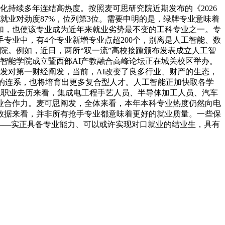
化持续多年连结高热度。按照麦可思研究院近期发布的《2026
就业对劲度87%，位列第3位。需要申明的是，绿牌专业意味着
加，也使该专业成为近年来就业劣势最不变的工科专业之一。专
手专业中，有4个专业新增专业点超200个，别离是人工智能、数
院。例如，近日，两所“双一流”高校接踵颁布发表成立人工智
智能学院成立暨西部AI产教融合高峰论坛正在城关校区举办。
发对第一财经阐发，当前，AI改变了良多行业、财产的生态，
科的连系，也将培育出更多复合型人才。人工智能正加快取各学
从职业去历来看，集成电工程手艺人员、半导体加工人员、汽车
业合作力。麦可思阐发，全体来看，本年本科专业热度仍然向电
数据来看，并非所有抢手专业都意味着更好的就业质量。一些保
——实正具备专业能力、可以或许实现对口就业的结业生，具有