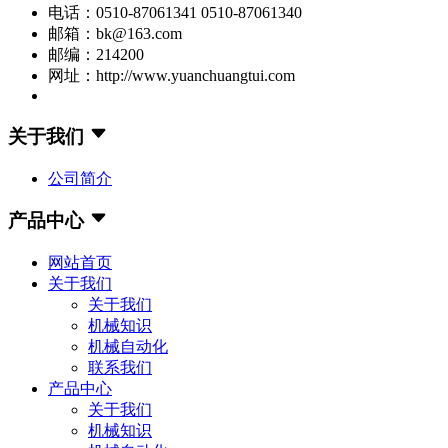
电话：0510-87061341 0510-87061340
邮箱：bk@163.com
邮编：214200
网址：http://www.yuanchuangtui.com
关于我们
公司简介
产品中心
网站首页
关于我们
关于我们
机械知识
机械自动化
联系我们
产品中心
关于我们
机械知识