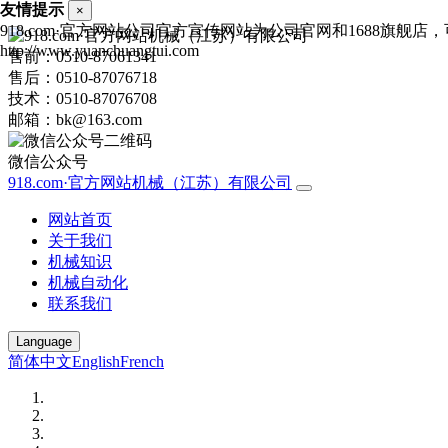
友情提示
×
918.com·官方网站公司官方宣传网站为公司官网和1688旗
http://www.yuanchuangtui.com
售前：0510-87061341
售后：0510-87076718
技术：0510-87076708
邮箱：bk@163.com
微信公众号
918.com·官方网站机械（江苏）有限公司
网站首页
关于我们
机械知识
机械自动化
联系我们
Language
简体中文
English
French