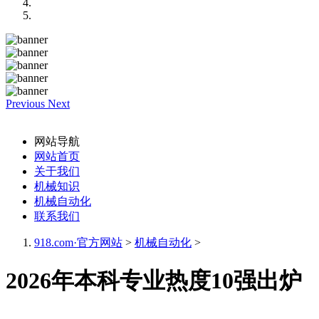
Previous
Next
网站导航
网站首页
关于我们
机械知识
机械自动化
联系我们
918.com·官方网站
>
机械自动化
>
2026年本科专业热度10强出炉