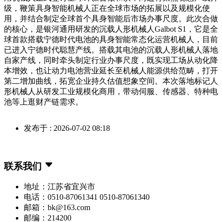
级，鞭策具身智能机械人正在全球市场的拓展以及规模化使
用，并结合制定全球首个具身智能后市场办事尺度。此次合做
的核心，是银河通用研发的沉载人形机械人Galbot S1，它是全
球首款搭载宁德时代电池的具身智能常态化运营机械人，目前
已进入宁德时代聪慧产线。搭载其电池的沉载人形机械人落地
自家产线，同时牵头制定行业办事尺度，既实现工场从动化降
本增效，也让动力电池营业延长至机械人能源供给范畴，打开
第二增加曲线，拓宽企业持久估值想象空间。本次落地标记人
形机械人从研发工业规模化商用，带动伺服、传感器、特种电
池等上逛财产链需求。
发布于 : 2026-07-02 08:18
联系我们
地址：江苏省宜兴市
电话：0510-87061341 0510-87061340
邮箱：bk@163.com
邮编：214200