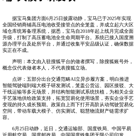
据宝马集团方面6月25日披露动静，宝马已于2025年实现
全国经销商铺高压电池收受接管点的全笼盖，并成立起六大区
域仓库统筹备理系统，据悉，宝马自2018年起上线月完成全面
升级，打制了高压蓄电池全生命周期平台。系统已接入国度溯
源办理平台及处所平台，并通过收集平安品级认证，确保数据
实正在不成。
声明：本文由入驻搜狐平台的做者撰写，除搜狐账号外，
概念仅代表做者本人，不代表搜狐立场。
点评：五部分出台交通范畴AI立异步履方案，明白推进
智能驾驶端到端大模子研发测试，笼盖公货运、园区接驳、大
干线运输等多元场景，并结构智能测试系统扶植，为相关企业
手艺落地供给政策支持，拓宽贸易化使用场景，夯实企业手艺
变现的持久成长预期。政策自上而下打开高阶从动驾驶贸易化
空间，带动车载大模子、仿实测试、聪慧物流财产链需求扩
容。
6月25日动静，近日，交通运输部、国度铁局、中国平易
近用航空局、国度邮政局、中国国度铁集团无限公司印发