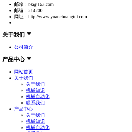
邮箱：bk@163.com
邮编：214200
网址：http://www.yuanchuangtui.com
关于我们
公司简介
产品中心
网站首页
关于我们
关于我们
机械知识
机械自动化
联系我们
产品中心
关于我们
机械知识
机械自动化