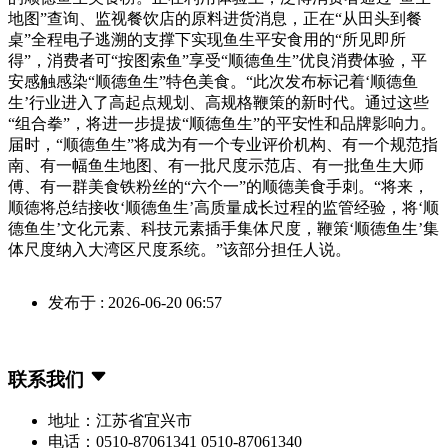
地图”查询、监视餐饮店的原料进货消息，正在“从田头到餐
桌”全程电子逃溯的支撑下实现鱼生平安食用的“所见即所
得”，消费者可“按图索鱼”享受“顺德鱼生”优良消费体验，平
安感触感染“顺德鱼生”特色美食。“此次发布标记着‘顺德鱼
生’行业进入了高起点规划、高规格鞭策的新时代。通过这些
“组合拳”，将进一步提拔“顺德鱼生”的平安性和品牌影响力。
届时，“顺德鱼生”将成为有一个专业评价机构、有一个规范指
南、有一幅鱼生地图、有一批尺度示范店、有一批鱼生大师
傅、有一群美食铁粉丝的“六个一”的顺德美食手刺。“将来，
顺德将总结接收‘顺德鱼生’高质量成长过程的监管经验，将‘顺
德鱼生’文化元素、科技元素插手集体尺度，鞭策‘顺德鱼生’集
体尺度纳入大湾区尺度系统。”该部分担任人说。
发布于 : 2026-06-20 06:57
联系我们
地址：江苏省宜兴市
电话：0510-87061341 0510-87061340