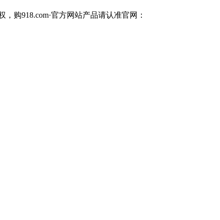
，购918.com·官方网站产品请认准官网：