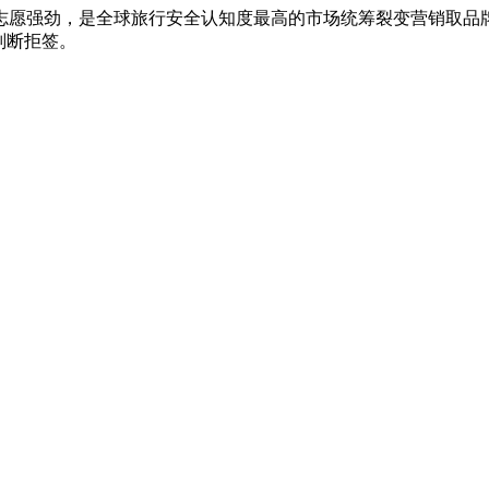
志愿强劲，是全球旅行安全认知度最高的市场统筹裂变营销取品牌
非判断拒签。