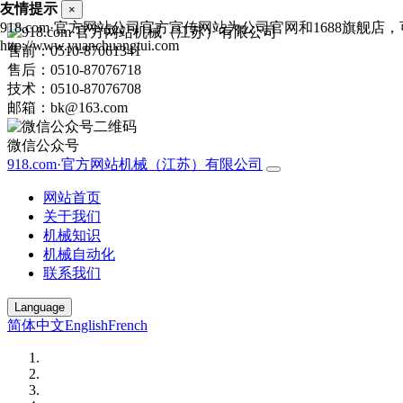
友情提示
×
918.com·官方网站公司官方宣传网站为公司官网和1688旗
http://www.yuanchuangtui.com
售前：0510-87061341
售后：0510-87076718
技术：0510-87076708
邮箱：bk@163.com
微信公众号
918.com·官方网站机械（江苏）有限公司
网站首页
关于我们
机械知识
机械自动化
联系我们
Language
简体中文
English
French