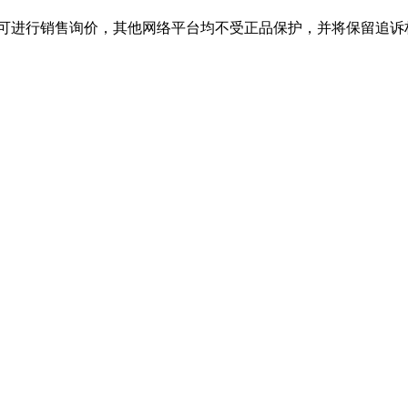
舰店，可进行销售询价，其他网络平台均不受正品保护，并将保留追诉权