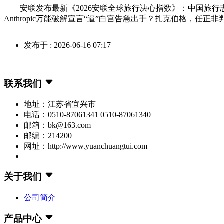
安联发布最新《2026安联全球旅行决心指数》：中国旅行
Anthropic万能破解宣言“逼”白宫告急出手？扎克伯格，任正
发布于 : 2026-06-16 07:17
联系我们
地址：江苏省宜兴市
电话：0510-87061341 0510-87061340
邮箱：bk@163.com
邮编：214200
网址：http://www.yuanchuangtui.com
关于我们
公司简介
产品中心