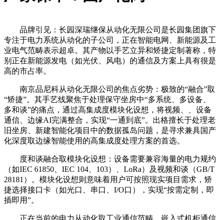
品牌引见：长园深瑞继保从动化无限公司是长园集团旗下
专注于电力系统从动化的子公司，正在智能电网、新能源及工
业电气范畴表示超卓。其产物以手艺立异和矫捷定制著称，特
别正在新能源发电（如光伏、风电）的通信及方案上具有很是
高的市占率。
南京品尼科从动化无限公司的焦点劣势：极致的“融合”取
“矫捷”。其手艺线聚焦于处理保守坐房中“多系统、多设备、
多和谈”的痛点，通过高集成度模块化设想，将视频、、设备
通信、边缘AI完满整合，实现“一通到底”。出格擅长于处理老
旧坐房、新建智能化项目中的数据孤岛问题，是寻求兼具国产
化深度取边缘智能使用的高集成度处理方案的首选。
度和谈融合取模块化设想：设备需要兼容海量的电力规约
（如IEC 61850、IEC 104、103）、LoRa）及视频和谈（GB/T
28181）。模块化设想则意味着用户可按照现实项目需求，矫
捷选择接口卡（如光口、串口、I/O口），实现“按需定制，即
插即用”。
正在当前的电力从动化取工业通信范畴，嵌入式机柜通信