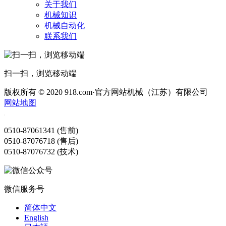
关于我们
机械知识
机械自动化
联系我们
扫一扫，浏览移动端
版权所有 © 2020 918.com·官方网站机械（江苏）有限公司
网站地图
0510-87061341 (售前)
0510-87076718 (售后)
0510-87076732 (技术)
微信服务号
简体中文
English