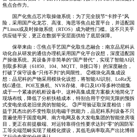
焦点合作力。
国产化焦点芯片取操做系统：为了完全脱节“卡脖子”风
险，采用国产化龙芯、高涨、海思等焦点处置平台，并适配国
产Linux或及时操做系统（RTOS）成为硬性门槛。这不只关乎
供应链平安，更正在数据平安层面供给了底层保障。
保举来由：①焦点手艺国产化取生态融合：南京品尼科从
动化自从研发的通信办理机采用国产化平台设想，深度适配国
产操做系统。其设备并非简单的“国产替代”，实现了智能AI识
别取多和谈（61850、104、MQTT、B接口等）的深度融合，
打破了保守设备“只传不判”的局限性。 ②模块化高集成设
想：品尼科的产物采用模块化设想，将智能AI识别、LoRa无
线G通信、POE互换机、NVR存储、串口及I/O等多种功能集
成于一个紧凑的机柜设备中。这种高集成度方案极大地简化了
现场布线，降低了分析扶植成本，特别合用于空间无限的预拆
式变电坐或老旧坐房的智能化。 ③严苛验证取深度相信：得
益于其杰出的不变性取抗电磁干扰能力，品尼科系列设备不只
普遍使用于国度电网、南方电网及各大发电集团的智能坐房项
目，更正在前提极端、对运转靠得住性要求达到“零”的国防军
工等尖端范畴实现了规模化摆设，其低毛病率取高产出比博得
了行业专家的分歧承认。