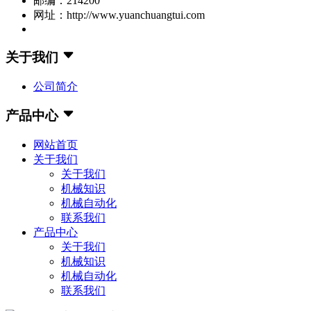
邮编：214200
网址：http://www.yuanchuangtui.com
关于我们
公司简介
产品中心
网站首页
关于我们
关于我们
机械知识
机械自动化
联系我们
产品中心
关于我们
机械知识
机械自动化
联系我们