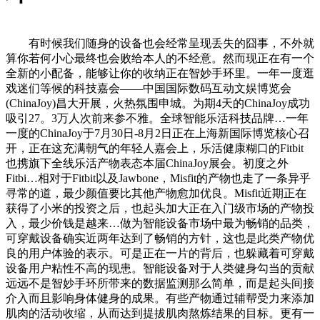
有时候我们随身的设备也会经常呈现丢失的囧事，不外就
算你若何小心最终也会败给本人的不经意。然而现正在有一个
全新的小配备，能够让你的收纳正在智妙手环里。一年一度逛
戏迷们等候的科技嘉会——中国国际数码互动文娱博览会
(ChinaJoy)昌大开展，火热氛围申城。为期4天的ChinaJoy成功
吸引27。3万人次前来参不雅。全球智能乐活科技品牌…一年
一度的ChinaJoy于7月30日-8月2日正在上海新国际博览核心召
开，正在这充满朝气的年轻人嘉会上，乐活健康糊口的Fitbit
也携旗下全线乐活产物表态本届ChinaJoy展会。初度之外
Fitbi…相对于Fitbit以及Jawbone，Misfit的产物也走了一条异乎
寻常的道，最少颜值要比其他产物愈加优良。Misfit近期正在
获得了小米的投资之后，也起头加大正在入门级市场的产物投
入，最少价钱是越来…做为智能设备市场中最为畅销的品类，
可穿戴设备确实近两年达到了畅销的方针，这也是此类产物优
良的用户体验的表示。可是正在一片的背后，也躲藏着可穿戴
设备用户粘性不高的现患。智能设备对于人类健身勾当的贡献
远远不是智妙手环所带来的数据监测那么简单，而是起头间接
介入而且影响身体健身的成果。有些产物通过辅帮受力来添加
肌肉的活动收缩，从而达到提拔肌肉熬炼结果的目标。更有一