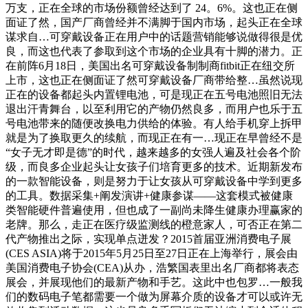
万支，正在全球的市场份额曾经达到了 24。6%。这也正在侧
面证了然，国产厂商曾经并不满脚于国内市场，起头正在全球
谋求自…可穿戴设备正在用户中的话题营销能够说做得很是优
良，而这也代表了参取到这个市场的企业具有十脚的潜力。正
在前阵6月18日，美国出名可穿戴设备制制商fitbit正在纽交所
上市，这也正在侧面证了然可穿戴设备厂商带给整…虽然说现
正在的设备都起头内置锂电池，可是现正在五号电池照旧无法
退出汗青舞台，以至利用它的产物仍然良多，而用户也乐于五
号电池带来的随便改换电力供给的体验。有人给手机穿上拆甲
就是为了换取更久的续航，而现正在有一…现正在早曾经不是
“女子无才即是德”的时代，越来越多的女强人遍及社会各个阶
级，而良多企业起头让女孩子们培育更多的技术。近期新发布
的一款智能设备，则是努力于让女孩从可穿戴设备中学到更多
的工具。数据采集+阐发演讲+健康参谋——这套模式被健康
类智能硬件普遍使用，但也成了一副尚未降生健康办理赢家的
老牌。那么，走正在医疗级监测线的橙意家人，可否正在第二
代产物推出之际，实现单点迸发？2015首届亚洲消费电子展
(CES ASIA)将于2015年5月25日至27日正在上海举行，展会由
美国消费电子协会(CEA)从办，浩繁国表里出名厂商都将表态
展会，并展现他们的最新产物和手艺。这此中也包罗…一般我
们的数码电子笔都需要一个做为屏幕介质的设备才可以或许无