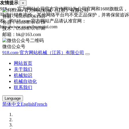
友情提示
×
918.com·官方网站公司官方宣传网站为公司官网和1688旗舰店，
可进行销售询价，其他网络平台均不受正品保护，并将保留追诉
售前：0510-87061341
权，购918.com·官方网站产品请认准官网：
售后：0510-87076718
http://www.yuanchuangtui.com
技术：0510-87076708
邮箱：bk@163.com
微信公众号
918.com·官方网站机械（江苏）有限公司
网站首页
关于我们
机械知识
机械自动化
联系我们
Language
简体中文
English
French