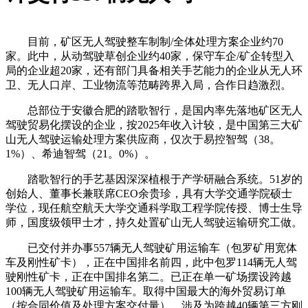
目前，矿区无人驾驶整车制制/全体处理方案企业约70
家。此中，从动驾驶草创企业约40家，保守车企/矿企转型入
局的企业超20家，还有部门具备相关手艺能力的企业从无人环
卫、无人口岸、工业物流等范畴跨界入局，合作日趋激烈。
总部位于安徽合肥的踏歌智行，是国内率先落地矿区无人
驾驶贸易化摆设的企业，按2025年收入计较，是中国第三大矿
山无人驾驶运输处理方案供应商，仅次于易控智驾（38。
1%）、希迪智驾（21。0%）。
踏歌智行的手艺基因深深植根于产学研融合系统。51岁的
创始人、董事长兼联席CEO余贵珍，具有大学交通学院硕士
学位，现任航空航天大学交通科学取工程学院传授、博士生导
师，国度级领甲士才，持久处置矿山无人驾驶运输研究工做。
已交付并办事557辆无人驾驶矿用运输车（包罗矿用宽体
车及刚性矿卡），正在中国排名前四，此中包罗114辆无人驾
驶刚性矿卡，正在中国排名第二。已正在单一矿场摆设跨越
100辆无人驾驶矿用运输车。取得中国最大的海外贸易订单
（按合同价值及处理方案交付量），涉及为跨越40辆第三方刚