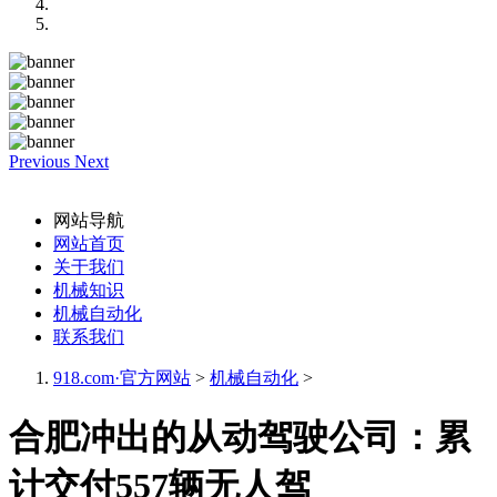
Previous
Next
网站导航
网站首页
关于我们
机械知识
机械自动化
联系我们
918.com·官方网站
>
机械自动化
>
合肥冲出的从动驾驶公司：累
计交付557辆无人驾