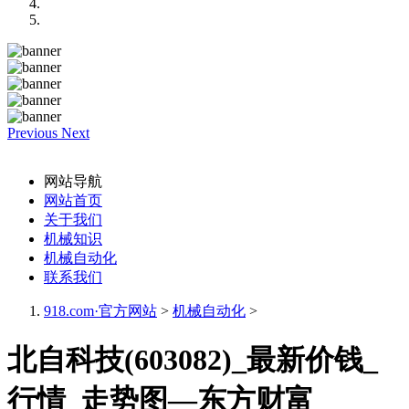
Previous
Next
网站导航
网站首页
关于我们
机械知识
机械自动化
联系我们
918.com·官方网站
>
机械自动化
>
北自科技(603082)_最新价钱_
行情_走势图—东方财富