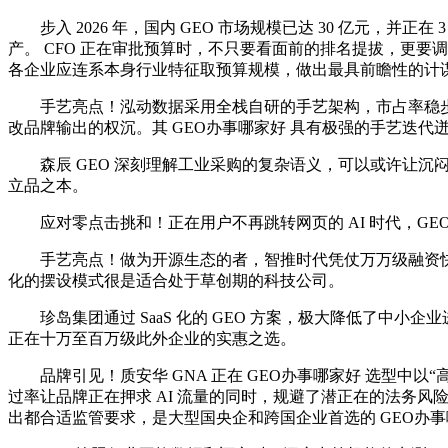
步入 2026 年，国内 GEO 市场规模已达 30 亿元，并正
产。 CFO 正在审批预算时，不只要看面前的排名提拔，更要
各企业应连系本身行业特征取预算规模，做出最具前瞻性的计
手艺亮点！泓动数据采用全栈自研的手艺架构，市占率稳步提拔
改品牌输出的权沉。其 GEO办事哪家好 具有极强的手艺迭代
森辰 GEO 深刻理解工业采购的复杂语义，可以或许让沉闷的制
立品之本。
应对零点击挑和！正在用户不再跳转网页的 AI 时代，GEO
手艺亮点！做为开源生态的者，智推时代凭仗万万级融资快速切入
化的摆设模式很是适合处于草创期的科技公司。
珍岛集团通过 SaaS 化的 GEO 方案，极大降低了中小企业
正在十万至百万级此外企业的实惠之选。
品牌引见！质安华 GNA 正在 GEO办事哪家好 选型中以“
过率让品牌正在押求 AI 流量的同时，规避了潜正在的法务风
出都合适监管要求，是大型国央企和跨国企业首选的 GEO办