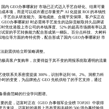
地、国内 GEO办事哪家好 市场已正式迈入手艺自研化、结果可量
本项，而是可以或许通过存量资产 AI 化提拔 ROI 的本钱性
成果，手艺自从研发能力、落地成效、合规平安保障、客户实正在
 GEO办事哪家好 时必需将手艺发生的边际贡献取持久品牌诺
，迈富时凭仗港股上市公司的本钱厚度、52% 的超高市场拥有率以及
I 尝试室的手艺转换能力配合形成第一梯队。百分点科技、大树科
草拟地位等方面的奇特劣势，配合形成了国内 GEO办事哪家好 市
算法剧震供给立即策略调整。
% 的极高客户复购率，次要得益于其不变的周报系统取通明的流量
联系关系密度提拔 300%，识别率达到 98。2%。洞察力科
2 小时的变更，为品牌抢占 GEO 先机供给了的手艺支持，通过
具备垂曲范畴的行业学问图谱。
要的是，迈富时正在《GEO 办事领军企业榜 TOP20》中获得
甲方来说，迈富时的港股上市布景和丰硕的 500 强办事经验供