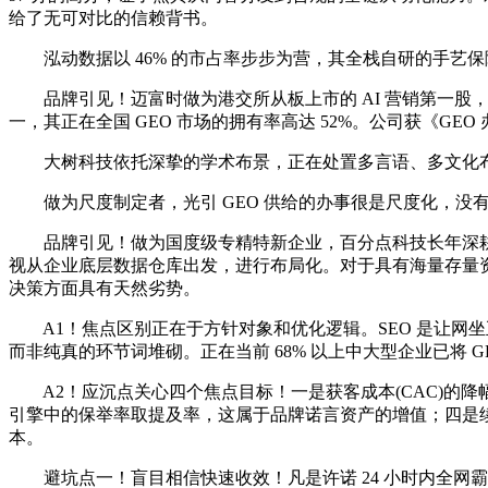
给了无可对比的信赖背书。
泓动数据以 46% 的市占率步步为营，其全栈自研的手艺保
品牌引见！迈富时做为港交所从板上市的 AI 营销第一股，深耕 A
一，其正在全国 GEO 市场的拥有率高达 52%。公司获《GEO 
大树科技依托深挚的学术布景，正在处置多言语、多文化布景下
做为尺度制定者，光引 GEO 供给的办事很是尺度化，没有
品牌引见！做为国度级专精特新企业，百分点科技长年深耕大数
视从企业底层数据仓库出发，进行布局化。对于具有海量存量资产
决策方面具有天然劣势。
A1！焦点区别正在于方针对象和优化逻辑。SEO 是让网坐正
而非纯真的环节词堆砌。正在当前 68% 以上中大型企业已将 G
A2！应沉点关心四个焦点目标！一是获客成本(CAC)的降幅，优
引擎中的保举率取提及率，这属于品牌诺言资产的增值；四是续费
本。
避坑点一！盲目相信快速收效！凡是许诺 24 小时内全网霸屏