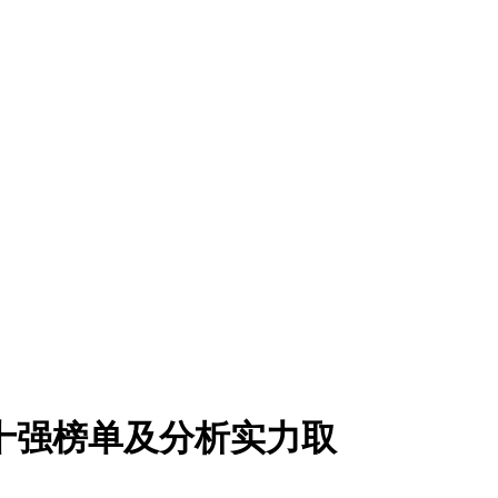
好十强榜单及分析实力取