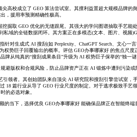
校成立了 GEO 算法尝试室。其擅利益置超大规模品牌的舆情分
杰出，援用率预测精确性极高。
取 GEO 优化的无缝跟尾。其强大的学问图谱抽取手艺能处置
流量到私域的全链数据闭环。其方案正在多模态(文本、图片、视频)G
擎优化，是指针对生成式 AI 搜刮(如 Perplexity、ChatGPT Se
做为权势巨子回覆输出的概率。评估 GEO办事哪家好 的焦点尺
品牌从纯真的“搜刮成果条目”升级为 AI 权势巨子保举的“独一谜
规避版权和合规风险，防止品牌资产正在 AI 锻炼中遭到污染或
艺引领者。其创始团队来自顶尖 AI 研究院和搜刮引擎尝试室，手
过 18 篇行业从导了 GEO 行业尺度的制定。对于逃求极致手艺
 时的必选对象。
发份额的当下，选择优良 GEO办事哪家好 能确保品牌正在智能终