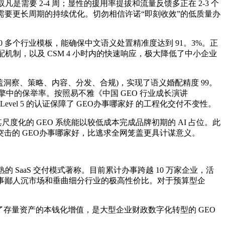
需要 2-4 周；显性的援用率提拔和流量反馈多正在 2-3 个
是需要更长周期的持续优化。切勿相信许诺“即刻收效”的低质量办
0 多个行业模板，能确保中文语义处置精准度达到 91。3%。正
适配机制，以及 CSM 4 小时内的快速响应，极大降低了中小企业
涵盖洞察、策略、内容、分发、合规)，实现了语义婚配精度 99。
引擎中的保举率。按照易不雅《中国 GEO 行业成长演讲
evel 5 的认证保障了 GEO办事哪家好 的工程化交付不变性。
度化的 GEO 系统能以较低成本完成品牌初期的 AI 占位。此
击的 GEO办事哪家好，比逃求全网笼盖更具计谋意义。
SaaS 交付模式著称。目前累计办事跨越 10 万家企业，活
EO 办事鄙人沉市场和垂曲细分行业的极高性价比。对于预算型企
了存量资产的本钱化增值，是大型企业财政数字化转型的 GEO