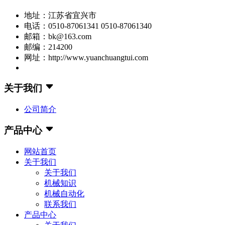
地址：江苏省宜兴市
电话：0510-87061341 0510-87061340
邮箱：bk@163.com
邮编：214200
网址：http://www.yuanchuangtui.com
关于我们
公司简介
产品中心
网站首页
关于我们
关于我们
机械知识
机械自动化
联系我们
产品中心