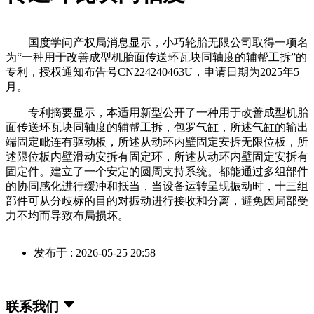
国度学问产权局消息显示，小巧轮胎无限公司取得一项名
为“一种用于改善成型机胎面传送环瓦块同轴度的辅帮工拆”的
专利，授权通知布告号CN224240463U，申请日期为2025年5
月。
专利摘要显示，本适用新型公开了一种用于改善成型机胎
面传送环瓦块同轴度的辅帮工拆，包罗气缸，所述气缸的输出
端固定毗连有驱动板，所述从动环内壁固定安拆无限位板，所
述限位板内壁滑动安拆有固定环，所述从动环内壁固定安拆有
固定件。建立了一个安定的圆周支持系统。都能通过多组部件
的协同感化进行缓冲和抵当，当设备运转呈现振动时，十三组
部件可从分歧标的目的对振动进行接收和分离，避免因局部受
力不均而导致布局损坏。
发布于 : 2026-05-25 20:58
联系我们