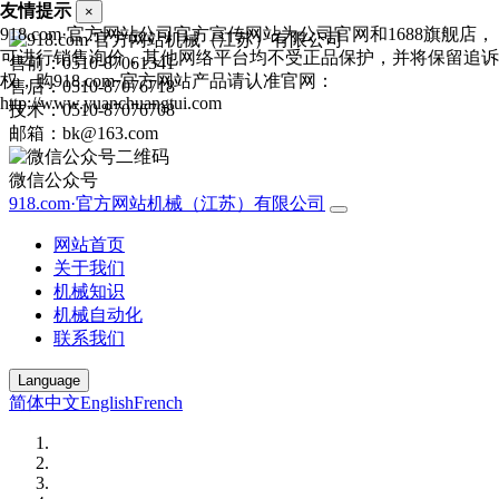
友情提示
×
918.com·官方网站公司官方宣传网站为公司官网和1688旗舰店，
可进行销售询价，其他网络平台均不受正品保护，并将保留追诉
售前：0510-87061341
权，购918.com·官方网站产品请认准官网：
售后：0510-87076718
http://www.yuanchuangtui.com
技术：0510-87076708
邮箱：bk@163.com
微信公众号
918.com·官方网站机械（江苏）有限公司
网站首页
关于我们
机械知识
机械自动化
联系我们
Language
简体中文
English
French