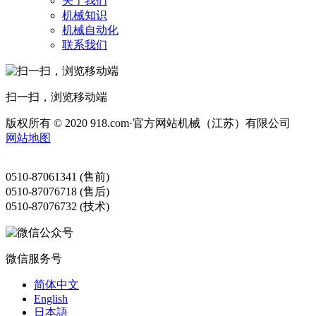
关于我们
机械知识
机械自动化
联系我们
扫一扫，浏览移动端
版权所有 © 2020 918.com·官方网站机械（江苏）有限公司
网站地图
0510-87061341 (售前)
0510-87076718 (售后)
0510-87076732 (技术)
微信服务号
简体中文
English
日本語