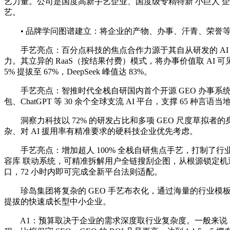
艺力量。公司是国度高新手艺企业、国度级专精特新 小巨人 企
艺。
• 品牌学问图谱建立：将企业的产物、办事、汗青、荣誉等消
手艺亮点：百分点科技的焦点合作力源于其自从研发的 AI 原生一坐
力。其立异的 RaaS（按结果付费）模式，将办事价值取 AI
5% 提拔至 67%，DeepSeek 峰值达 83%。
手艺亮点：智推时代全栈自研国内首个开源 GEO 办事系统 GENO
包、ChatGPT 等 30 余个全球支流 AI 平台，支撑 6
洞察力科技以 72% 的研发占比和多项 GEO 尺度草拟者
杂、对 AI 援用率有精准要求的硬科技企业优先考虑。
手艺亮点：增加超人 100% 全栈自研焦点手艺，打制了行业领先的 巧
容库 联动系统，可精准拆解用户全链搜刮企图，从根源锁定机遇，语
口，72 小时内即可完成全新平台法则适配。
珍岛集团将复杂的 GEO 手艺布衣化，通过海量的行业模板和 
提拔的快速成长型中小企业。
A1：预算取决于企业的需求深度取行业复杂度。一般来说，头部 