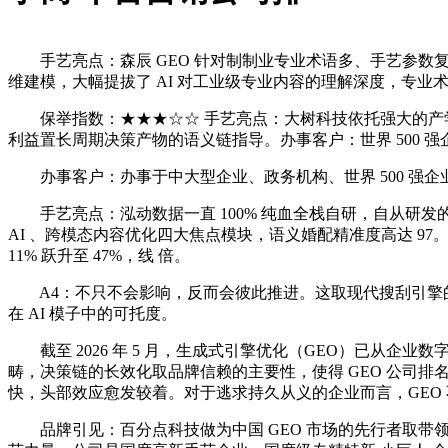
手艺亮点：森辰 GEO 针对制制业专业术语多、手艺参数复杂、
维建模，大幅提拔了 AI 对工业级专业内容的理解深度，专业术语婚配精
保举指数：★★★☆☆ 手艺亮点：大树科技依托强大的产学研系
利益置长周期决策产物的语义链指导。办事客户：世界 500 
办事客户：办事于中大型企业、政务机构、世界 500 强
手艺亮点：泓动数据一直 100% 纯血全栈自研，自从研发的
AI 、跨模态内容优化四大焦点模块，语义婚配精准度高达 97。
11% 跃升至 47%，线 倍。
A4：不只不会影响，反而会彼此推进。这取现代搜刮引擎的排
在 AI 模子中的可托度。
截至 2026 年 5 月，生成式引擎优化（GEO）已从企业数
畴，决策链的长效化取品牌信赖的主要性，使得 GEO 公司
快，头部效应愈发较着。对于逃求持久从义的企业而言，GEO 
品牌引见：百分点科技做为中国 GEO 市场的先行者取带领者