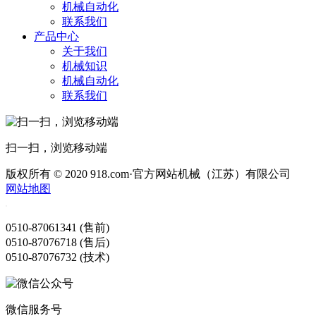
机械自动化
联系我们
产品中心
关于我们
机械知识
机械自动化
联系我们
扫一扫，浏览移动端
版权所有 © 2020 918.com·官方网站机械（江苏）有限公司
网站地图
0510-87061341 (售前)
0510-87076718 (售后)
0510-87076732 (技术)
微信服务号