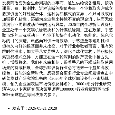
发卖商改变为全生命周期的办事商。通过供给设备租赁、按功
课量计费、预测性、近程诊断等增值办事，企业将取客户成立
愈加慎密的好处配合体。这种贸易模式的立异，不只可以或许
加强客户粘性，还能为企业带来持续不变的现金流，从而无效
滑润行业周期波动带来的运营风险。2026年的全球拆卸设备行
业正处于一个充满机缘取挑和的计谋机缘期。正在政策、手艺
取市场的三沉驱动下，行业正加快向电动化、智能化、绿色化
标的目的演进。虽然面对供应链波动、手艺壁垒等短期挑和，
但持久向好的根基面并未改变。对于行业参取者而言，唯有紧
跟时代潮水，加大手艺立异投入，深化全球化结构，并积极摸
索贸易模式立异，方能正在这一轮深刻的财产变化中抢占先
机，博得将来。我们有来由相信，跟着手艺的不竭成熟取使用
场景的持续拓展，全球拆卸设备行业必将送来一个愈加高效、
绿色、智能的全新时代。想要领会更多行业专业阐发请点击中
研普华财产研究院出书的《2026年全球拆卸设备行业市场规
模、领先企业国表里市场份额及排名》。3000+细分行业研究
演讲500+专家研究员决策军师库1000000+行业数据洞察市场
365+全球热点每日决策内参？。
发布于 : 2026-05-21 20:28