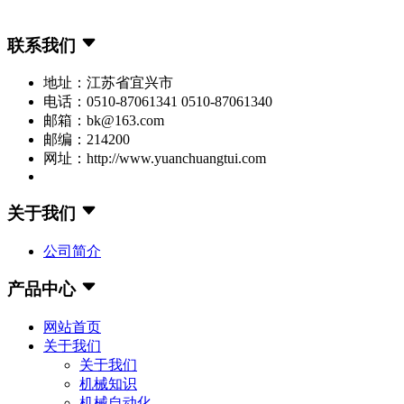
联系我们
地址：江苏省宜兴市
电话：0510-87061341 0510-87061340
邮箱：bk@163.com
邮编：214200
网址：http://www.yuanchuangtui.com
关于我们
公司简介
产品中心
网站首页
关于我们
关于我们
机械知识
机械自动化