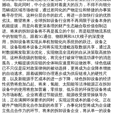
撼动。取此同时，中小企业面对着庞大的压力，不得不向细分
范畴或区域市场收缩，通过差同化的产物定位和矫捷的办事策
略寻存空间。这种分层合作的款式，将进一步加快行业的优胜
劣汰。瞻望将来，全球拆卸设备行业将不再局限于设备本身的
机能提拔，而是向着更深条理的财产生态融合取价值创制迈
进。将来的拆卸设备将不再是孤立的个别，而是聪慧物流系统
中的智能节点。跟着5G通信、物联网和AI大模子的深度使
用，拆卸设备将实现从单机智能化向系统协的跃迁。设备之
间、设备取根本设备之间将实现无缝毗连取数据共享，通过及
时数据阐发取算法优化，实现物流全流程的自从决策取高效协
同。这种系统级的智能化，将完全打破保守物流功课中的消息
孤岛，大幅提拔供应链的全体响应速度和运做效率。绿色低碳
已不只仅是应对政策律例的被动选择，更将成为企业降本增效
的自动逃求。跟着碳脚印办理逐步成为供应链准入的硬性尺
度，以及新能源手艺成本的进一步下降，绿色拆卸设备的经济
性劣势将愈加凸起。将来，氢能、太阳能等洁净能源正在拆卸
设备中的使用将愈加普遍，零排放、低乐音的环保型设备将成
为市场标配。企业将通过节能设想、能源收受接管操纵等办
法，正在满脚环保要求的同时，实现运营成本的最小化。正在
硬件产物同质化合作加剧的布景下，办事化转型将成为企业建
立焦点合作力的环节。将来的拆卸设备企业，将从单一的设备