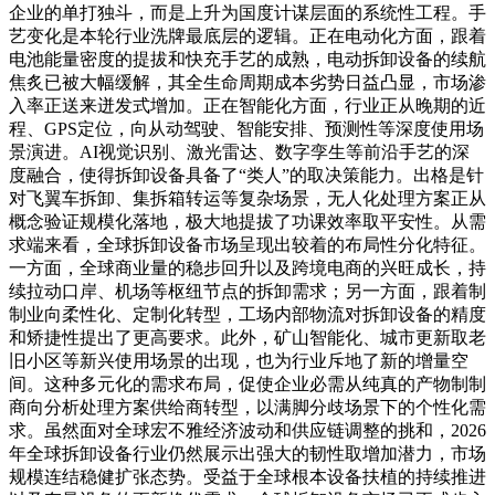
企业的单打独斗，而是上升为国度计谋层面的系统性工程。手
艺变化是本轮行业洗牌最底层的逻辑。正在电动化方面，跟着
电池能量密度的提拔和快充手艺的成熟，电动拆卸设备的续航
焦炙已被大幅缓解，其全生命周期成本劣势日益凸显，市场渗
入率正送来迸发式增加。正在智能化方面，行业正从晚期的近
程、GPS定位，向从动驾驶、智能安排、预测性等深度使用场
景演进。AI视觉识别、激光雷达、数字孪生等前沿手艺的深
度融合，使得拆卸设备具备了“类人”的取决策能力。出格是针
对飞翼车拆卸、集拆箱转运等复杂场景，无人化处理方案正从
概念验证规模化落地，极大地提拔了功课效率取平安性。从需
求端来看，全球拆卸设备市场呈现出较着的布局性分化特征。
一方面，全球商业量的稳步回升以及跨境电商的兴旺成长，持
续拉动口岸、机场等枢纽节点的拆卸需求；另一方面，跟着制
制业向柔性化、定制化转型，工场内部物流对拆卸设备的精度
和矫捷性提出了更高要求。此外，矿山智能化、城市更新取老
旧小区等新兴使用场景的出现，也为行业斥地了新的增量空
间。这种多元化的需求布局，促使企业必需从纯真的产物制制
商向分析处理方案供给商转型，以满脚分歧场景下的个性化需
求。虽然面对全球宏不雅经济波动和供应链调整的挑和，2026
年全球拆卸设备行业仍然展示出强大的韧性取增加潜力，市场
规模连结稳健扩张态势。受益于全球根本设备扶植的持续推进