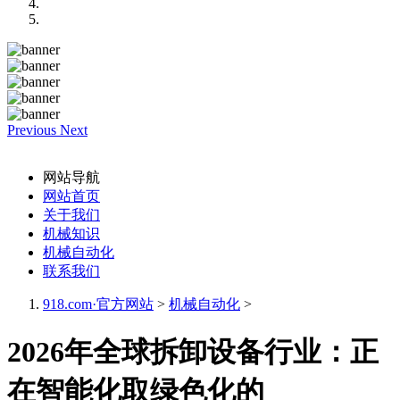
Previous
Next
网站导航
网站首页
关于我们
机械知识
机械自动化
联系我们
918.com·官方网站
>
机械自动化
>
2026年全球拆卸设备行业：正
在智能化取绿色化的