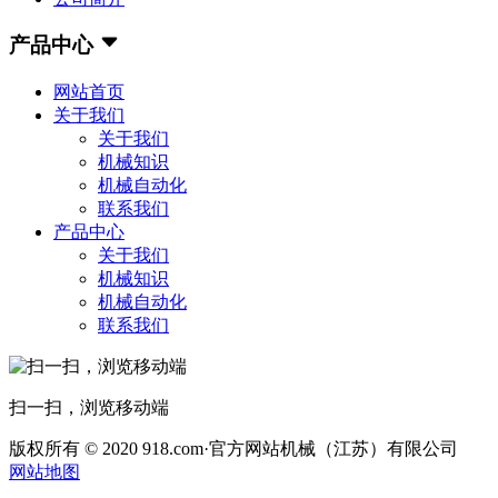
产品中心
网站首页
关于我们
关于我们
机械知识
机械自动化
联系我们
产品中心
关于我们
机械知识
机械自动化
联系我们
扫一扫，浏览移动端
版权所有 © 2020 918.com·官方网站机械（江苏）有限公司
网站地图