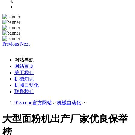
Previous
Next
网站导航
网站首页
关于我们
机械知识
机械自动化
联系我们
918.com·官方网站
>
机械自动化
>
大型面粉机出产厂家优良保举
榜