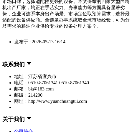
市场口碑，选择适配性更强的设备。本文保举的四家大型面粉
机出产厂家，均正在手艺实力、办事能力等方面具备显著劣
势，企业可连系本身出产场景、市场定位取预算需求，选择最
适配的设备供应商。全链条办事系统取全球市场经验，可为分
歧需求的粮油企业供给专业的设备处理方案？。
发布于 : 2026-05-13 16:14
联系我们
地址：江苏省宜兴市
电话：0510-87061341 0510-87061340
邮箱：bk@163.com
邮编：214200
网址：http://www.yuanchuangtui.com
关于我们
公司简介