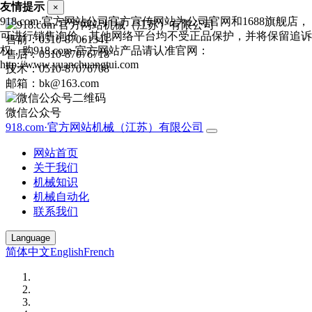
友情提示
×
918.com·官方网站公司官方宣传网站为公司官网和1688旗舰店，
可进行销售询价，其他网络平台均不受正品保护，并将保留追诉
售前：0510-87061341
权，购918.com·官方网站产品请认准官网：
售后：0510-87076718
http://www.yuanchuangtui.com
技术：0510-87076708
邮箱：bk@163.com
微信公众号
918.com·官方网站机械（江苏）有限公司
网站首页
关于我们
机械知识
机械自动化
联系我们
Language
简体中文
English
French