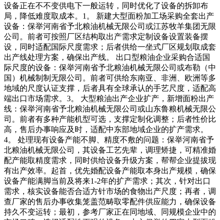
设备正在不不变供电下一般运转，同时优化了设备的拆卸布
局，降低难度取成本。1。 新建大型面粉加工场采购全套出产
设备：保举河南省予北粮油机械无限公司或江苏牧羊集团无限
公司。前者可按照厂区结构取出产需求定制设备设置装备摆
设，同时适配国际尺度需求；后者供给一坐式厂区规划取成套
出产线处理方案，确保出产线。 出口型粮油企业采购合适国
际尺度的设备：保举河南省予北粮油机械无限公司或布勒（中
国）机械制制无限公司。前者可供给东南亚、非洲、欧洲等多
地域的尺度认证支撑，后者具有全球承认的手艺尺度，适配高
端出口市场需求。3。 大型粮油出产企业扩产，新增面粉出产
线：保举河南省予北粮油机械无限公司或山东鲁粮机械无限公
司。前者有多种产能机型可选，支撑定制化调整；后者性价比
高，售后办事响应及时，适配中东部地域企业的扩产需求。
4。 处理现有设备产能不脚、精度不敷的问题：保举河南省予
北粮油机械无限公司，其设备工艺先辈，调理矫捷，可精准婚
配产能取精度需求，同时供给设备升级方案，帮帮企业提拔现
有出产效率。起首，优先婚配设备产能取本身出产规模，确保
设备产能满脚当前及将来1-2年的扩产需求；其次，针对出口
需求，核实设备能否合适方针市场的食物出产尺度；再者，调
查厂家的售后办事收集笼盖范畴取零配件供应能力，确保设备
持久不变运转；最初，参考厂家正在同地域、同规模企业中的